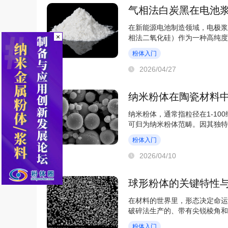
气相法白炭黑在电池
在新能源电池制造领域，电极浆
×
相法二氧化硅）作为一种高纯度
料配方中不可或缺...
粉体入门
2026/04/27
纳米粉体在陶瓷材料
纳米粉体，通常指粒径在1-10
可归为纳米粉体范畴。因其独特
其引入陶瓷基体，...
粉体入门
2026/04/10
球形粉体的关键特性
在材料的世界里，形态决定命运
破碎法生产的、带有尖锐棱角和
匀。这种看似简单...
粉体入门