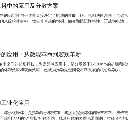
浆料中的应用及分散方案
料的稳定性与一致性直接决定了电池的性能上限。气相法白炭黑（也称气
纳米级粉体材料，凭借其卓越的增稠、触变和防沉降特性，正成为电池浆
中的应用：从微观革命到宏观革新
0纳米之间的超细颗粒，陶瓷领域应用中，部分场景下1-500nm的超细颗粒
的体积效应和表面效应，已成为推动先进陶瓷材料发展的核心驱动力。将
与工业化应用
。球形化粉体，是指颗粒形貌被加工成接近完美球体的粉末材料。与传统
不规则形状的“碎屑状”粉体不同，球形粉体的表面光滑圆润，粒径分布均