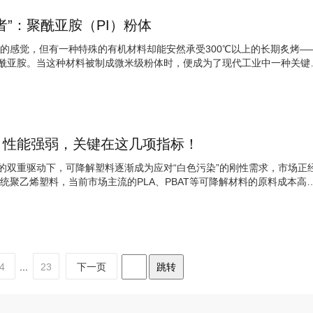
者”：聚酰亚胺（PI）粉体
的感觉，但有一种特殊的有机材料却能安然承受300℃以上的长期炙烤—
聚酰亚胺。当这种材料被制成微米级粉体时，便成为了现代工业中一种关键
：性能强弱，关键在这几项指标！
标的双重驱动下，可降解塑料逐渐成为应对“白色污染”的刚性需求，市场正
统聚乙烯塑料，当前市场主流的PLA、PBAT等可降解材料的原料成本高
4
...
23
下一页
跳转