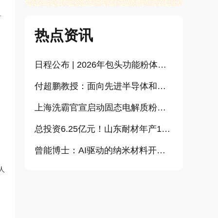
成
热点资讯
日程公布 | 2026年包头功能粉体论坛暨CEMIA粉体技术分会2026年会
付超鹏教授：面向先进半导体和大健康产业的高纯超细氧化铝研发（报告）
上海洗霸官宣启动固态电解质粉体产业化项目
总投资6.25亿元！山东耐材年产15万吨高科技新材料项目正式开工
曾能博士：AI驱动的纳米材料开发新范式技术研究及基地建设（报告）
人
AI需求拉动MLCC出货创新高，三星、太阳诱电相继涨价
李明钢副教授：金银粉体及浆料增值化路径探讨（报告）
重大扩张，金戈新材将斥资5亿元打造“功能性粉体新材料智能制造基地”