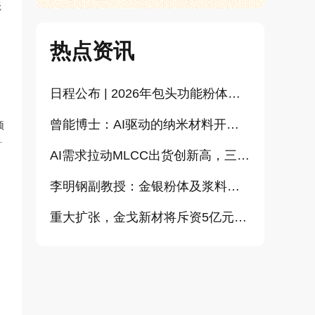
瓷
热点资讯
日程公布 | 2026年包头功能粉体论坛暨CEMIA粉体技术分会2026年会
曾能博士：AI驱动的纳米材料开发新范式技术研究及基地建设（报告）
预
溅
AI需求拉动MLCC出货创新高，三星、太阳诱电相继涨价
李明钢副教授：金银粉体及浆料增值化路径探讨（报告）
重大扩张，金戈新材将斥资5亿元打造“功能性粉体新材料智能制造基地”
高纳实业高玮博士：粉体技术在电池材料工业中的进展与需求（报告）
总投资3亿元！中金岭南深汕高端金属复合材料扩产项目正式开工
【团标起草单位征集】氮化硅、金刚石、碳化铪、氧化铝等