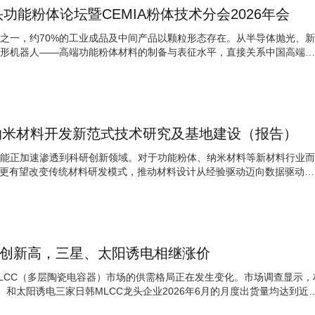
包头功能粉体论坛暨CEMIA粉体技术分会2026年会
之一，约70%的工业成品及中间产品以颗粒形态存在。从半导体抛光、新
形机器人——高端功能粉体材料的制备与表征水平，直接关系中国高端制
纳米材料开发新范式技术研究及基地建设（报告）
能正加速渗透到科研创新领域。对于功能粉体、纳米材料等新材料行业而
，更有望改变传统材料研发模式，推动材料设计从经验驱动迈向数据驱动、
出货创新高，三星、太阳诱电相继涨价
MLCC（多层陶瓷电容器）市场的供需格局正在发生变化。市场调查显示，
）和太阳诱电三家日韩MLCC龙头企业2026年6月的月度出货量均达到近5