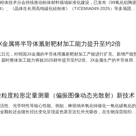
粉体技术分会持续推动粉体材料领域标准化建设，已发布《99氧化铝陶
024）、《晶体生长用高纯碳化硅粉体》（T/CEMIA049-2025）等多项团体
X金属将半导体溅射靶材加工能力提升至约2倍
0亿日元，对韩国JX金属的半导体用溅射靶材加工产能进行扩充。新增产能
，届时整体加工能力将较2025财年提升至约2倍。JX金属生产的半导体用
粒粒度粒形定量测量（偏振图像动态光散射）新技术
活性、光学特性等核心性能。例如，棒状纳米氧化铈催化一氧化碳氧化的
金颗粒还会随长径比变化呈现蓝色甚至近红外光吸收，在生物深层组织光