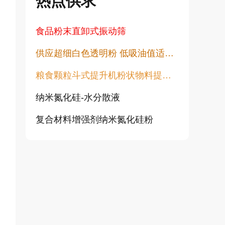
热点供求
食品粉末直卸式振动筛
供应超细白色透明粉 低吸油值适用于塑料橡胶油漆透明粉末
粮食颗粒斗式提升机粉状物料提升机
纳米氮化硅-水分散液
复合材料增强剂纳米氮化硅粉
高白透明粉 涂料填充用 水性胶浆用增硬耐磨高透明度不发黑不变黄
纯金红石纳米二氧化钛CY-T系列
超活性二氧化钛光触媒微珠 CY05Q
旋流除尘器 离心除尘机 大颗粒粉尘预处理除尘设备 CLK型扩散式除尘器 陶瓷多管旋风除尘