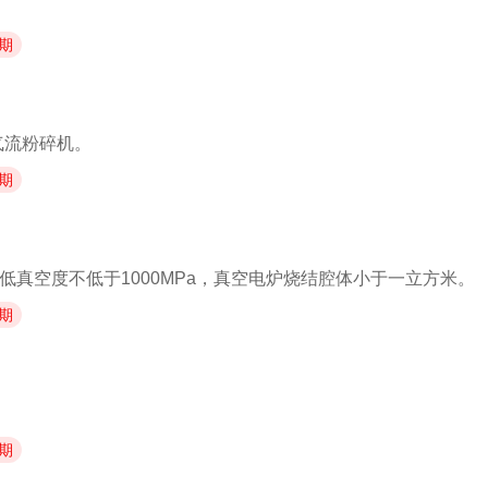
期
气流粉碎机。
期
低真空度不低于1000MPa，真空电炉烧结腔体小于一立方米。
期
期