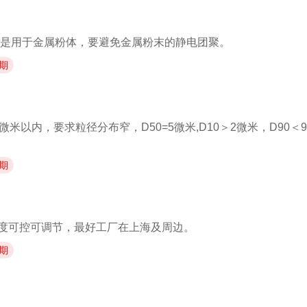
主要是用于金属粉体，要避免金属粉末的静电团聚。
期
以内，要求粒径分布窄，D50=5微米,D10＞2微米，D90＜9
期
度可控可调节，最好工厂在上海及周边。
期