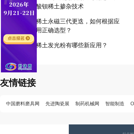
酸钡稀土掺杂技术
稀土永磁三代更迭，如何根据应
用正确选型？
稀土发光粉有哪些新应用？
友情链接
中国磨料磨具网
先进陶瓷展
制药机械网
智能制造
O