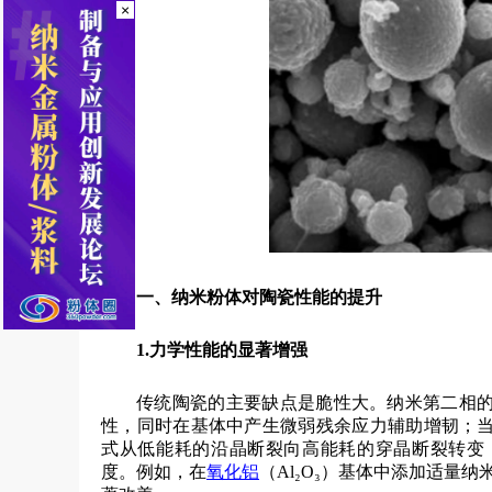
×
一、纳米粉体对陶瓷性能的提升
1.
力学性能的显著增强
传统陶瓷的主要缺点是脆性大。纳米第二相
性，同时在基体中产生微弱残余应力辅助增韧；
式从低能耗的沿晶断裂向高能耗的穿晶断裂转变
度。例如，在
氧化铝
（Al₂O₃）基体中添加适量纳