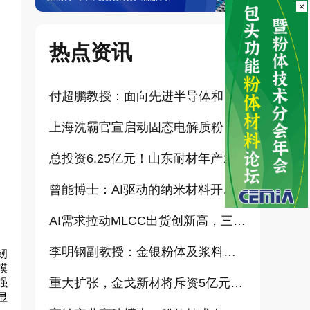
×
热点资讯
付超鹏教授：面向先进半导体和大健康产业的高纯超细氧化铝研发（报告）
上海洗霸官宣启动固态电解质粉体产业化项目
总投资6.25亿元！山东耐材年产15万吨高科技新材料项目正式开工
曾能博士：AI驱动的纳米材料开发新范式技术研究及基地建设（报告）
AI需求拉动MLCC出货创新高，三星、太阳诱电相继涨价
李明钢副教授：金银粉体及浆料增值化路径探讨（报告）
韧
模
重大扩张，金戈新材将斥资5亿元打造“功能性粉体新材料智能制造基地”
强
显