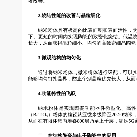
著改善。
2.
烧结性能的改善与晶粒细化
纳米粉体具有极高的比表面积和表面活性，
下、更短的时间内实现陶瓷的致密化烧结。低温
长大，从而获得晶粒细小、均匀的高致密细晶陶瓷
3.
微观结构的均匀化
通过将纳米粉体与微米粉体进行级配，可以
能够均匀钉扎晶界，防止个别晶粒优先长大，从而
4.
功能特性的飞跃
纳米粉体是实现陶瓷功能器件微型化、高性
（BaTiO₃）粉体的粒径从亚微米级降至20-5
从而在有限体积内堆叠800层乃至上千层，满足5
二、在结构陶瓷与电子陶瓷中的应用