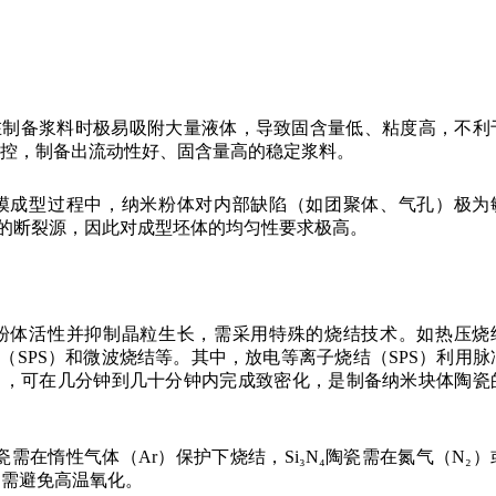
在制备浆料时极易吸附大量液体，导致固含量低、粘度高，不利
调控，制备出流动性好、固含量高的稳定浆料。
模成型过程中，纳米粉体对内部缺陷（如团聚体、气孔）极为
的断裂源，因此对成型坯体的均匀性要求极高。
粉体活性并抑制晶粒生长，需采用特殊的烧结技术。如热压烧
（SPS）和微波烧结等。其中，放电等离子烧结（SPS）利用脉
力，可在几分钟到几十分钟内完成致密化，是制备纳米块体陶瓷
需在惰性气体（Ar）保护下烧结，Si₃N₄陶瓷需在氮气（N₂）
均需避免高温氧化。