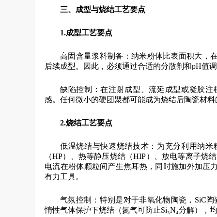
三、成型与烧结工艺要点
1.
成型工艺要点
高固含量浆料制备：纳米粉体比表面积大，
后续成型。因此，必须通过合适的分散剂和pH值
缺陷控制：在注射成型、流延成型或凝胶注
感。任何微小的硬团聚都可能成为烧结后陶瓷材料
2.
烧结工艺要点
低温烧结与快速烧结技术：为充分利用纳米
（HP）、热等静压烧结（HIP）、放电等离子烧结
电流在粉体颗粒间产生焦耳热，同时施加外加压
有力工具。
气氛控制：特别是对于非氧化物陶瓷，SiC陶瓷
惰性气体保护下烧结（氮气可防止Si₃N₄分解），