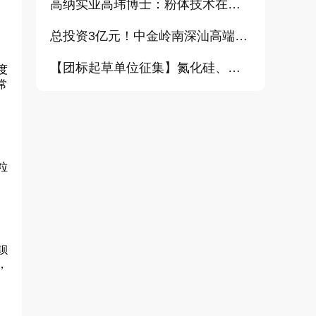
高纳实业高玮博士：粉体技术在电池材料工业中的进展与需求（报告）
总投资3亿元！中金岭南深汕高端金属复合材料扩产项目正式开工
【团标起草单位征集】氮化硅、金刚石、碳化铪、氧化铝等
度
常
粒
钡
，