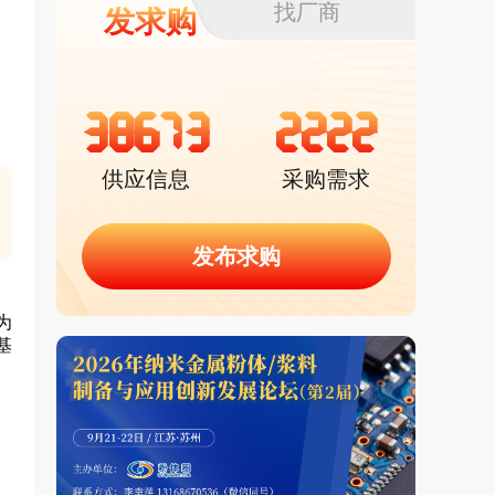
找厂商
发求购
38673
2222
供应信息
采购需求
发布求购
为
基