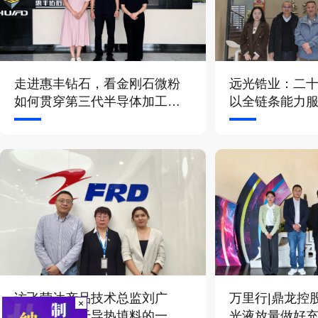
走进惠丰钻石，看金刚石微粉
远光锆业：二
如何贯穿第三代半导体加工全
以全链条能力
流程
访飞荣达产品技术总监刘广
万里行|鼎龙控
×
萍：分享关于导热填料的一些
光液放量做好