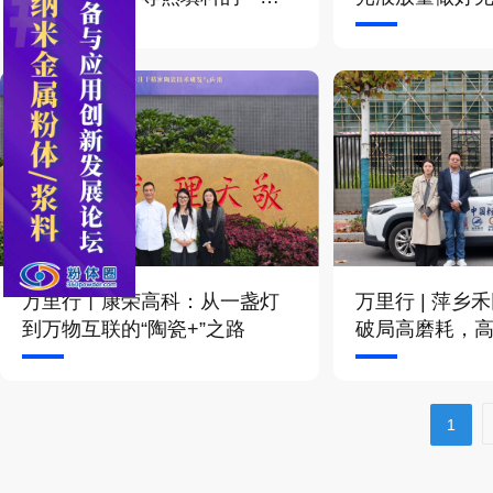
想法和建议
万里行丨康荣高科：从一盏灯
万里行 | 萍乡
到万物互联的“陶瓷+”之路
破局高磨耗，
坚“稳定性”难题
1