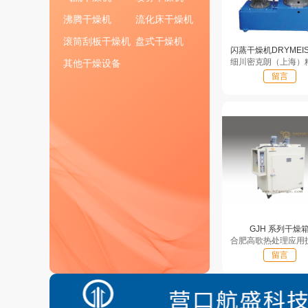
沸腾干燥机
流化床干燥机
滚筒刮板干燥机
盘式干燥机
其他干燥设备
留言
GJH 系列干燥
留言