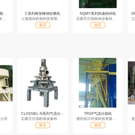
派勒Puhler 在线高速预混机 设备系统 TRL 纳米砂磨机
C系列锥形棒销砂磨机
NQMY系列快速粉碎机
广东派勒智能纳米科技股份有限公司
上海儒佳机电科技有限公司
石家庄日加粉体设备科技有限公司
留言
留言
CLASSIEL-N系列气流分级机
TRGF气流分级机
体公司
石家庄日加粉体设备科技有限公司
潍坊拓日环保科技有限公司
留言
留言