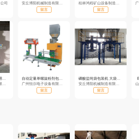
体公司
安丘博阳机械制造有限公司
桂林鸿程矿山设备制造有限公司
留言
留言
正极材料负极材料专用脱气式包装秤
自动定量单螺旋粉剂包装机
磷酸盐吨袋包装机 大袋包装设备供应厂家
广州恒尔电子设备有限公司
广州恒尔电子设备有限公司
安丘博阳机械制造有限公司
留言
留言