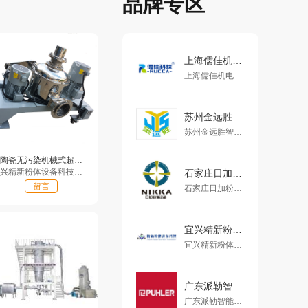
品牌专区
上海儒佳机电科技有限公司
上海儒佳机电科技有限公司
苏州金远胜智能装备股份有限公司
苏州金远胜智能装备股份有限公司
全陶瓷无污染机械式超细粉碎机
宜兴精新粉体设备科技有限公司
石家庄日加粉体设备科技有限公司
留言
石家庄日加粉体设备科技有限公司
宜兴精新粉体设备科技有限公司
宜兴精新粉体设备科技有限公司
广东派勒智能纳米科技股份有限公司
广东派勒智能纳米科技股份有限公司