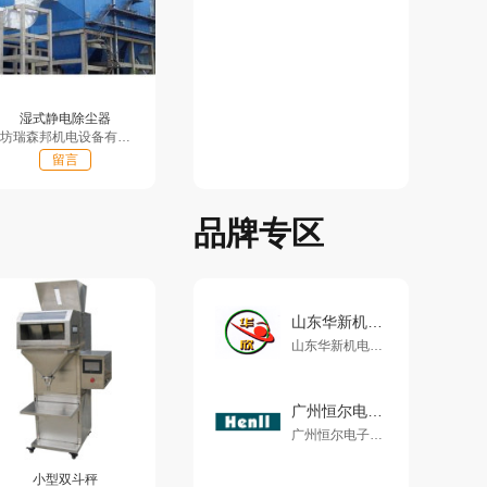
湿式静电除尘器
潍坊瑞森邦机电设备有限公司
留言
品牌专区
山东华新机电科技有限公司
山东华新机电科技有限公司
广州恒尔电子设备有限公司
广州恒尔电子设备有限公司
小型双斗秤