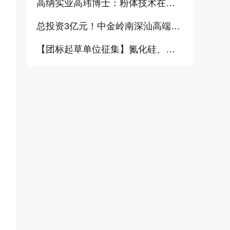
高纳实业高玮博士：粉体技术在电池材料工业中的进展与需求（报告）
总投资3亿元！中金岭南深汕高端金属复合材料扩产项目正式开工
【团标起草单位征集】氮化硅、金刚石、碳化铪、氧化铝等