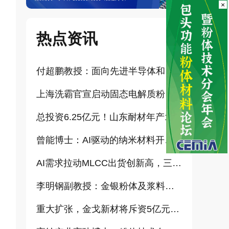
×
热点资讯
付超鹏教授：面向先进半导体和大健康产业的高纯超细氧化铝研发（报告）
上海洗霸官宣启动固态电解质粉体产业化项目
总投资6.25亿元！山东耐材年产15万吨高科技新材料项目正式开工
曾能博士：AI驱动的纳米材料开发新范式技术研究及基地建设（报告）
AI需求拉动MLCC出货创新高，三星、太阳诱电相继涨价
李明钢副教授：金银粉体及浆料增值化路径探讨（报告）
重大扩张，金戈新材将斥资5亿元打造“功能性粉体新材料智能制造基地”