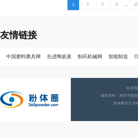
1
2
3
4
...
1
友情链接
中国磨料磨具网
先进陶瓷展
制药机械网
智能制造
O
站点地
版权所有，未经书面授权
粉体圈专注为