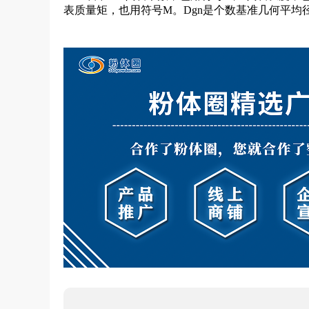
表质量矩，也用符号M。Dgn是个数基准几何平均径