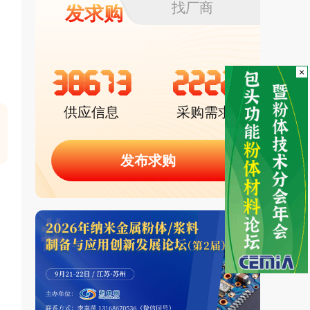
找厂商
发求购
38673
2222
×
供应信息
采购需求
发布求购