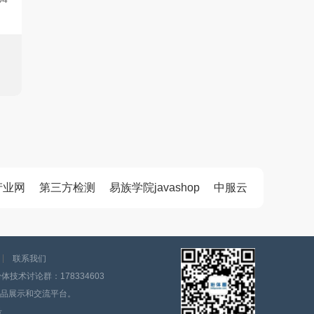
产业网
第三方检测
易族学院javashop
中服云
联系我们
技术讨论群：178334603
品展示和交流平台。
号