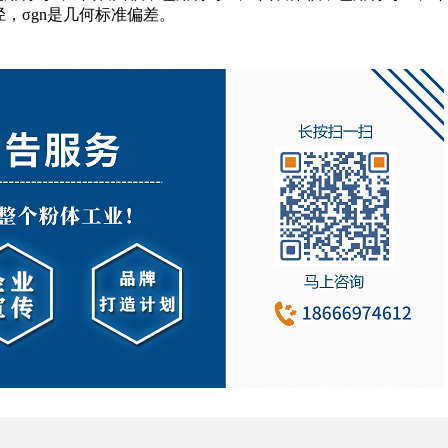
，σgn是几何标准偏差。