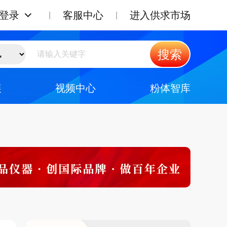
登录
客服中心
进入供求市场
搜索
展
视频中心
粉体智库