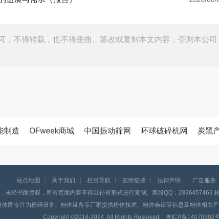
可，不得转载，也不得歪曲、篡改或复制本文内容，否则本公司
能制造
OFweek商城
中国振动筛网
环球破碎机网
炭黑
站点地图
关于我们
栏目导航
友情链接
法律声明
广告服务
，未经书面授权，所有页面内容不得以任何形式进行复制。客服QQ：2836457463 粉体
粉体圈专注为粉碎设备、粉体设备等厂家提供粉体技术、粉体会议等信息及粉体相关产
Copyright ©️2014-2024, All Rights Reserved
粤ICP备14070392