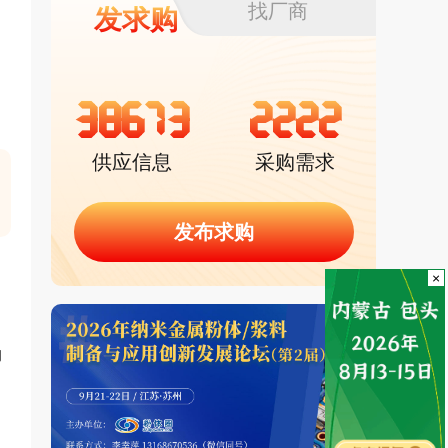
找厂商
发求购
38673
2222
供应信息
采购需求
发布求购
×
、
）
的