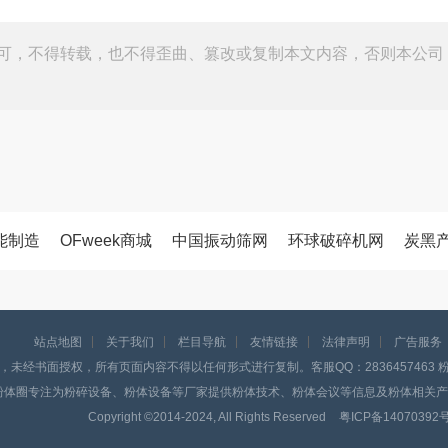
可，不得转载，也不得歪曲、篡改或复制本文内容，否则本公司
能制造
OFweek商城
中国振动筛网
环球破碎机网
炭黑
站点地图
关于我们
栏目导航
友情链接
法律声明
广告服务
，未经书面授权，所有页面内容不得以任何形式进行复制。客服QQ：2836457463 粉体
粉体圈专注为粉碎设备、粉体设备等厂家提供粉体技术、粉体会议等信息及粉体相关产
Copyright ©️2014-2024, All Rights Reserved
粤ICP备14070392