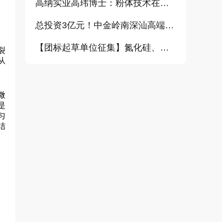
高纳实业高玮博士：粉体技术在电池材料工业中的进展与需求（报告）
总投资3亿元！中金岭南深汕高端金属复合材料扩产项目正式开工
【团标起草单位征集】氮化硅、金刚石、碳化铪、氧化铝等
裂
从
微
是
匀
结