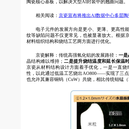
陶瓷核心基板，以解决大型AI封装中的翘曲问题。
相关阅读：
京瓷宣布将推出AI数据中心多层
电子元件的发展方向是更小、更薄、更高性
纹等缺陷问题不仅更常见，也被显著放大。根据京
材料组织结构和烧结工艺两方面进行优化。
京瓷解释：传统高强氧化铝的发展路径：
一是
晶结构难以维持；
二是提升烧结温度和延长保温
京瓷从材料结构设计方面着手优化，一是一直烧
性，以此通过低温工艺烧出AO800——实现了三点
也允许其兼容铜钨（CuW）共烧，相比传统钼锰（