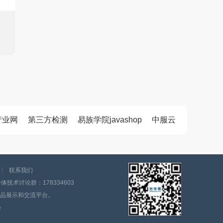
产业网
第三方检测
易族学院javashop
中服云
联系我们
技术讨论群：178334603
品展示和交流平台。
号