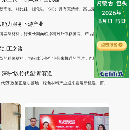
近年来，第三代半导体正成为全球半导体产业竞争的新高地。相比硅，碳化硅（SiC）具有宽禁带、高击穿场强、...
条能力服务下游产业
锆钛材料作为现代陶瓷、高端耐火、电子器件等的关键基础材料，行业长期面临原料对外依存度高、产品同质化竞...
深加工之路
随着新能源电池产业的迅猛发展，正负极材料作为典型的粉体材料，为粉体设备行业带来机遇的同时，也提出了升...
深耕“以竹代塑”新赛道
在全球环保趋势与产业升级的双重推动下，我国“以竹代塑”政策正逐步落地，绿色材料产业迎来发展新机遇。而超...