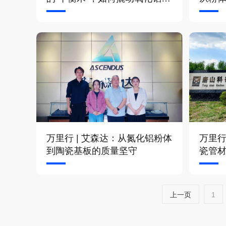
体国产替代大市场
产业
万里行 | 艾森达：从氮化铝粉体
万里行
到陶瓷基板的质量坚守
瓷管
成的
上一页
1