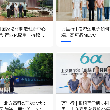
|国家增材制造创新中心
万里行 | 看鸿远电子如
推动产业化应用，持续赋
端、高可靠MLCC
材制造创新发展
 | 北方高科&宁夏北伏：
万里行 | 根植产学研协
到陶瓷，西北唯一SiC全
因，上交赛孚尔领航4N