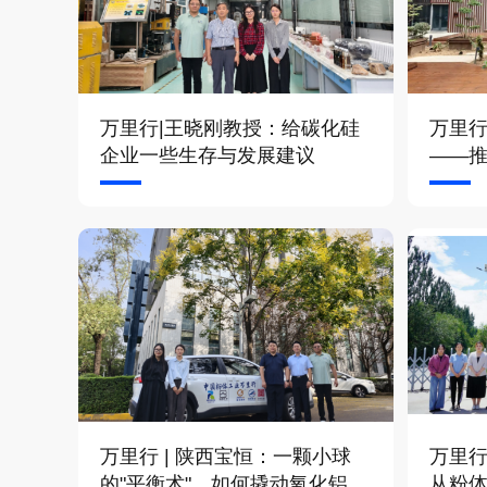
万里行|王晓刚教授：给碳化硅
万里行
企业一些生存与发展建议
——
能增
万里行 | 陕西宝恒：一颗小球
万里行
的"平衡术"，如何撬动氧化铝载
从粉体