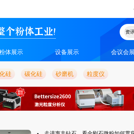
整个粉体工业！
粉体展示
设备展示
会议会
化硅
碳化硅
砂磨机
粒度仪
走进惠丰钻石，看金刚石微粉如何贯