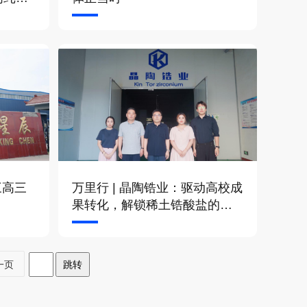
三高三
万里行 | 晶陶锆业：驱动高校成
果转化，解锁稀土锆酸盐的多
维应用
一页
跳转