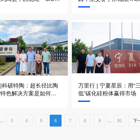
链企业
化铝国产化新里程
|科硕特陶：超长径比陶
万里行 | 宁夏星辰：用“
材特色解决方案是如何炼
低”碳化硅粉体赢得市场
...
3
4
5
6
7
8
9
...
30
下