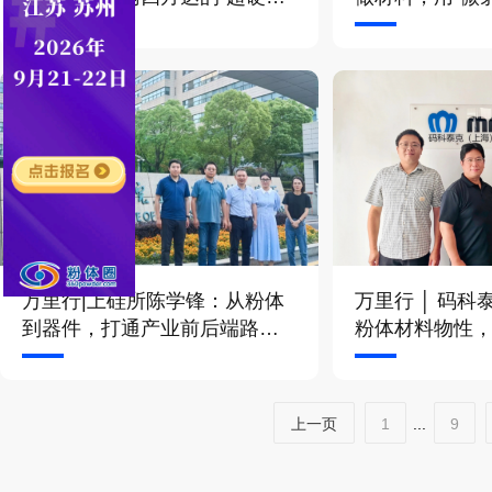
力”来自哪？
分散
万里行|上硅所陈学锋：从粉体
万里行 │ 码
到器件，打通产业前后端路径
粉体材料物性
的点滴分享
和工艺优化
上一页
1
...
9