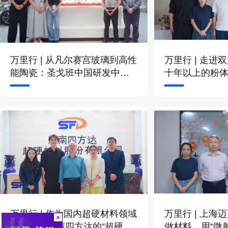
万里行 | 从凡尔赛宫玻璃到高性
万里行 | 走进
能陶瓷：圣戈班中国研发中心
十年以上的粉
见闻
么造？
万里行 | 作为国内超硬材料领域
万里行 | 上海
×
排头兵，河南四方达的“超硬实
做材料，用“微