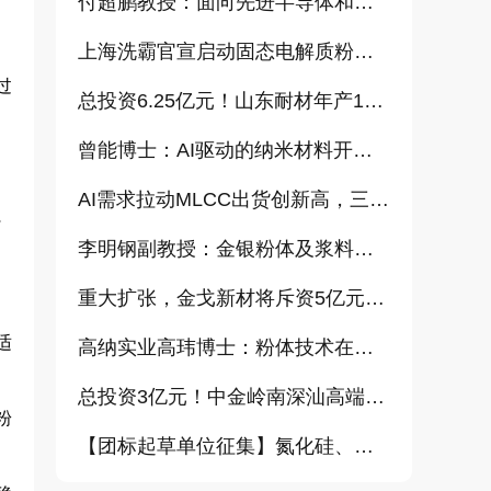
付超鹏教授：面向先进半导体和大健康产业的高纯超细氧化铝研发（报告）
上海洗霸官宣启动固态电解质粉体产业化项目
过
总投资6.25亿元！山东耐材年产15万吨高科技新材料项目正式开工
曾能博士：AI驱动的纳米材料开发新范式技术研究及基地建设（报告）
AI需求拉动MLCC出货创新高，三星、太阳诱电相继涨价
、
李明钢副教授：金银粉体及浆料增值化路径探讨（报告）
重大扩张，金戈新材将斥资5亿元打造“功能性粉体新材料智能制造基地”
适
高纳实业高玮博士：粉体技术在电池材料工业中的进展与需求（报告）
总投资3亿元！中金岭南深汕高端金属复合材料扩产项目正式开工
粉
【团标起草单位征集】氮化硅、金刚石、碳化铪、氧化铝等