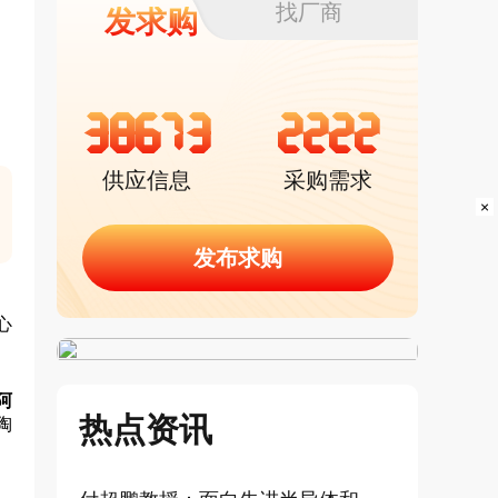
找厂商
发求购
38673
2222
供应信息
采购需求
×
发布求购
心
阿
热点资讯
陶