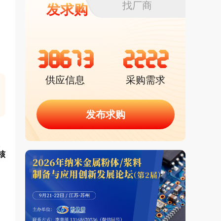
找厂商
发求购
38673
2222
供应信息
采购需求
发布求购
。
核