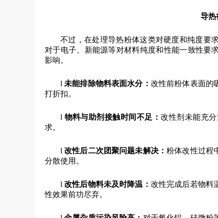
导热
不过，在处理导热粉体这类对硬度和纯度要
对于电子、新能源等对材料纯度和性能一致性要
影响。
l
未能排除物料表面水分
：
改性前粉体表面的
打折扣。
l
物料与助剂接触时间不足
：
改性剂未能充分
求。
l
改性后二次团聚问题未解决
：
粉体改性过程
分散使用。
l
改性后物料未及时降温
：
改性完成后若物料
性效果前功尽弃。
l
金属杂质污染风险高
：
对于氧化铝、硅微粉