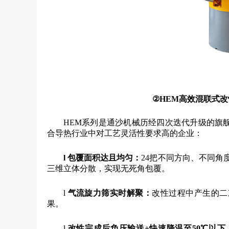
②
HEM高效混联式
HEM系列是通沙机械历经四次迭代升级的旗
合导热行业中对工艺灵活性要求高的企业：
l
包覆面积达且均匀：
24把不同方向、不同角
三维立体分散，实现无死角包覆。
l
气流旋力筛实时解聚
：
改性过程中产生的二
果。
l
改性完成后负压输送+快速降温至50℃以下