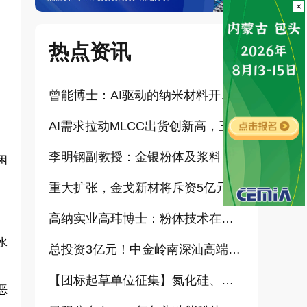
×
热点资讯
曾能博士：AI驱动的纳米材料开发新范式技术研究及基地建设（报告）
AI需求拉动MLCC出货创新高，三星、太阳诱电相继涨价
李明钢副教授：金银粉体及浆料增值化路径探讨（报告）
困
重大扩张，金戈新材将斥资5亿元打造“功能性粉体新材料智能制造基地”
高纳实业高玮博士：粉体技术在电池材料工业中的进展与需求（报告）
水
总投资3亿元！中金岭南深汕高端金属复合材料扩产项目正式开工
【团标起草单位征集】氮化硅、金刚石、碳化铪、氧化铝等
恶