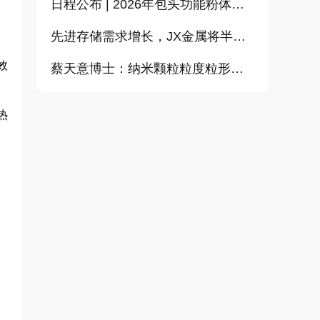
日程公布 | 2026年包头功能粉体论坛暨CEMIA粉体技术分会2026年会
先进存储需求增长，JX金属将半导体溅射靶材加工能力提升至约2倍
效
蔡天意博士：纳米颗粒粒度粒形定量测量（偏振图像动态光散射）新技术
热