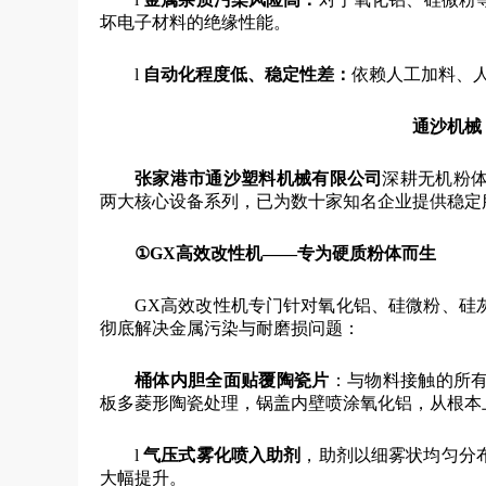
坏电子材料的绝缘性能。
l
自动化程度低
、
稳定性差
：
依赖人工加料、
通沙机械
张家港市通沙塑料机械有限公司
深耕无机粉
两大核心设备系列，已为数十家知名企业提供稳定
①
GX高效改性机——专为硬质粉体而生
GX高效改性机专门针对氧化铝、硅微粉、硅
彻底解决金属污染与耐磨损问题：
桶体内胆全面贴覆陶瓷片
：与物料接触的所
板多菱形陶瓷处理，锅盖内壁喷涂氧化铝，从根本
l
气压式雾化喷入助剂
，助剂以细雾状均匀分
大幅提升。