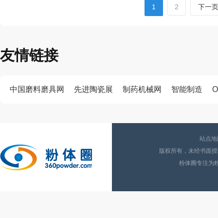
1
2
下一
友情链接
中国磨料磨具网
先进陶瓷展
制药机械网
智能制造
O
站点地
版权所有，未经书面授权
粉体圈专注为