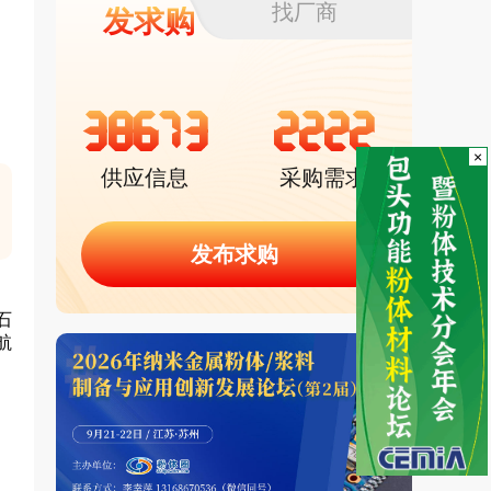
找厂商
发求购
38673
2222
×
供应信息
采购需求
发布求购
石
航