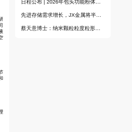
日程公布 | 2026年包头功能粉体论坛暨CEMIA粉体技术分会2026年会
先进存储需求增长，JX金属将半导体溅射靶材加工能力提升至约2倍
研
司
蔡天意博士：纳米颗粒粒度粒形定量测量（偏振图像动态光散射）新技术
液
空
节
和
理