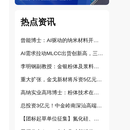
热点资讯
曾能博士：AI驱动的纳米材料开发新范式技术研究及基地建设（报告）
AI需求拉动MLCC出货创新高，三星、太阳诱电相继涨价
李明钢副教授：金银粉体及浆料增值化路径探讨（报告）
重大扩张，金戈新材将斥资5亿元打造“功能性粉体新材料智能制造基地”
高纳实业高玮博士：粉体技术在电池材料工业中的进展与需求（报告）
总投资3亿元！中金岭南深汕高端金属复合材料扩产项目正式开工
【团标起草单位征集】氮化硅、金刚石、碳化铪、氧化铝等