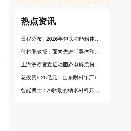
热点资讯
日程公布 | 2026年包头功能粉体论坛暨CEMIA粉体技术分会2026年会
付超鹏教授：面向先进半导体和大健康产业的高纯超细氧化铝研发（报告）
的
上海洗霸官宣启动固态电解质粉体产业化项目
总投资6.25亿元！山东耐材年产15万吨高科技新材料项目正式开工
曾能博士：AI驱动的纳米材料开发新范式技术研究及基地建设（报告）
AI需求拉动MLCC出货创新高，三星、太阳诱电相继涨价
胀
李明钢副教授：金银粉体及浆料增值化路径探讨（报告）
重大扩张，金戈新材将斥资5亿元打造“功能性粉体新材料智能制造基地”