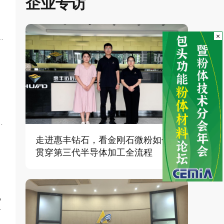
企业专访
×
）
/
走进惠丰钻石，看金刚石微粉如何
贯穿第三代半导体加工全流程
氧