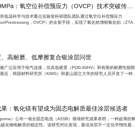
ZTA陶瓷抗弯强度1679MPa：氧空位补偿预应力（OVCP）技术突破传统局限
所低温科学与技术重点实验室科研团队团队通过氧空位补偿预应力
nsationPrestressing，OVCP）的全新手段，实现了氧化锆增韧氧化铝（ZTA
度、高耐磨、低摩擦复合银涂层问世
被广泛应用于电气连接，但其低硬度（约30-60HV）和有限的耐磨性能限
最近，韩国材料研究所（KIMS）和釜山国立大学的研究人员开发了一种银
成果：氧化镁有望成为固态电解质最佳涂层候选者
rgonne）公布一项全固态电池（ASSB）领域研究成果表明，一种超薄的
高硫化物电解质的稳定性。该研究对比发现，最佳涂层不一定化学惰性最