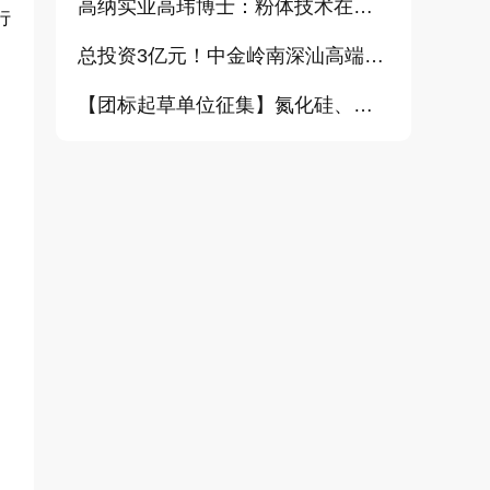
高纳实业高玮博士：粉体技术在电池材料工业中的进展与需求（报告）
行
总投资3亿元！中金岭南深汕高端金属复合材料扩产项目正式开工
【团标起草单位征集】氮化硅、金刚石、碳化铪、氧化铝等