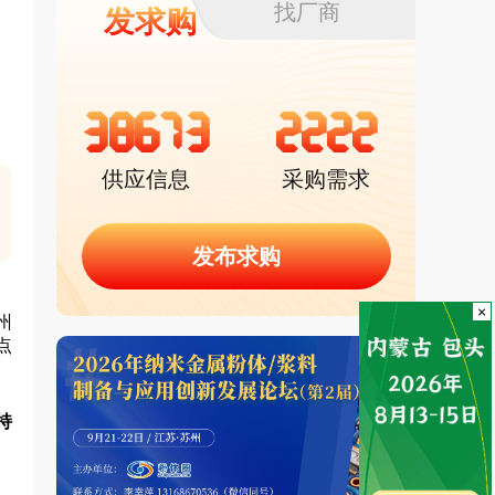
找厂商
发求购
38673
2222
供应信息
采购需求
发布求购
×
州
点
持