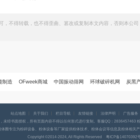
可，不得转载，也不得歪曲、篡改或复制本文内容，否则本公司
能制造
OFweek商城
中国振动筛网
环球破碎机网
炭黑
站点地图
关于我们
栏目导航
友情链接
法律声明
广告服务
，未经书面授权，所有页面内容不得以任何形式进行复制。客服QQ：2836457463 粉体
粉体圈专注为粉碎设备、粉体设备等厂家提供粉体技术、粉体会议等信息及粉体相关产
Copyright ©️2014-2024, All Rights Reserved
粤ICP备14070392