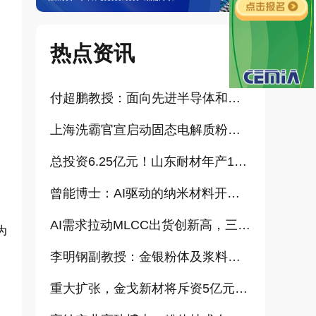
热点资讯
付超鹏教授：面向先进半导体和大健康产业的高纯超细氧化铝研发（报告）
上海洗霸官宣启动固态电解质粉体产业化项目
总投资6.25亿元！山东耐材年产15万吨高科技新材料项目正式开工
曾能博士：AI驱动的纳米材料开发新范式技术研究及基地建设（报告）
AI需求拉动MLCC出货创新高，三星、太阳诱电相继涨价
为
李明钢副教授：金银粉体及浆料增值化路径探讨（报告）
重大扩张，金戈新材将斥资5亿元打造“功能性粉体新材料智能制造基地”