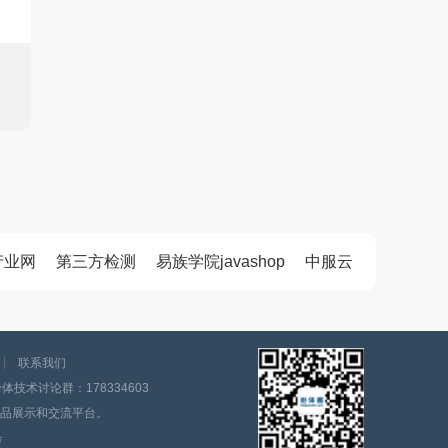
产业网
第三方检测
易族学院javashop
中服云
联系我们
技术讨论群：178334603
品展示和交流平台。
号