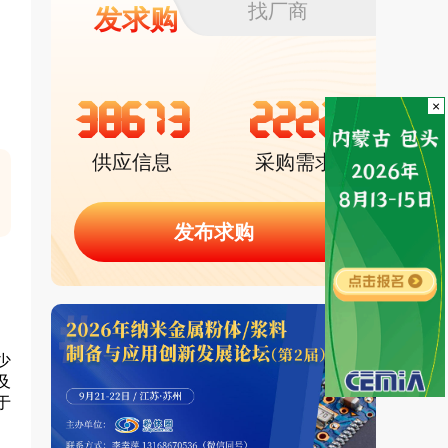
找厂商
发求购
38673
2222
×
供应信息
采购需求
发布求购
、
少
及
于