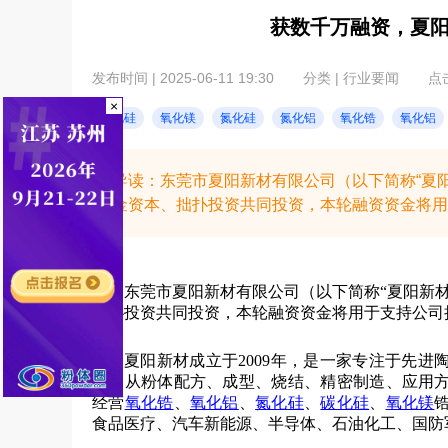
获数千万融资，夏
发布时间 | 2025-06-11 19:30
分类 | 行业要闻
点击
×
碳化硅
氧化镁
氮化硅
氮化铝
氧化锆
氧化铝
导读：东莞市夏阳新材有限公司（以下简称“夏
金资本、拙扑投资共同投资，本轮融资资金将用
东莞市夏阳新材有限公司（以下简称“夏阳新
拙扑投资共同投资，本轮融资资金将用于支持公司
夏阳新材成立于2009年，是一家专注于先
有的从粉体配方、成型、烧结、精密制造、应用
经营
氧化锆
、
氧化铝
、
氮化硅
、
碳化硅
、
氧化镁
食品医疗、汽车新能源、半导体、石油化工、国防