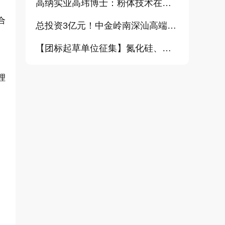
高纳实业高玮博士：粉体技术在电池材料工业中的进展与需求（报告）
合
总投资3亿元！中金岭南深汕高端金属复合材料扩产项目正式开工
【团标起草单位征集】氮化硅、金刚石、碳化铪、氧化铝等
理