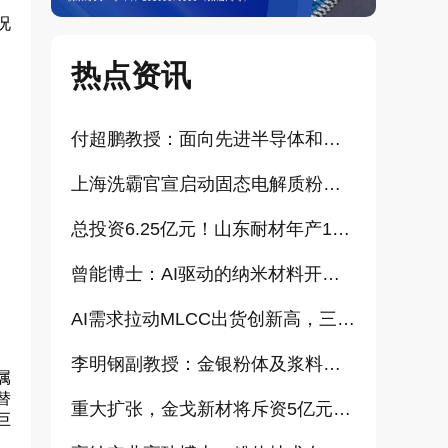
况
热点资讯
付超鹏教授：面向先进半导体和大健康产业的高纯超细氧化铝研发（报告）
上海洗霸官宣启动固态电解质粉体产业化项目
总投资6.25亿元！山东耐材年产15万吨高科技新材料项目正式开工
曾能博士：AI驱动的纳米材料开发新范式技术研究及基地建设（报告）
AI需求拉动MLCC出货创新高，三星、太阳诱电相继涨价
李明钢副教授：金银粉体及浆料增值化路径探讨（报告）
属
替
重大扩张，金戈新材将斥资5亿元打造“功能性粉体新材料智能制造基地”
巨