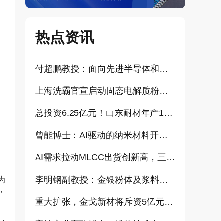
热点资讯
付超鹏教授：面向先进半导体和大健康产业的高纯超细氧化铝研发（报告）
上海洗霸官宣启动固态电解质粉体产业化项目
总投资6.25亿元！山东耐材年产15万吨高科技新材料项目正式开工
曾能博士：AI驱动的纳米材料开发新范式技术研究及基地建设（报告）
AI需求拉动MLCC出货创新高，三星、太阳诱电相继涨价
、
李明钢副教授：金银粉体及浆料增值化路径探讨（报告）
为
，
重大扩张，金戈新材将斥资5亿元打造“功能性粉体新材料智能制造基地”