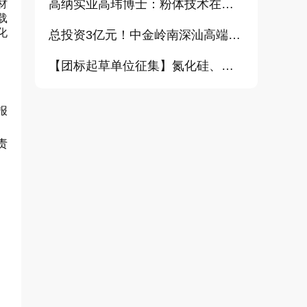
高纳实业高玮博士：粉体技术在电池材料工业中的进展与需求（报告）
材
载
化
总投资3亿元！中金岭南深汕高端金属复合材料扩产项目正式开工
【团标起草单位征集】氮化硅、金刚石、碳化铪、氧化铝等
报
责