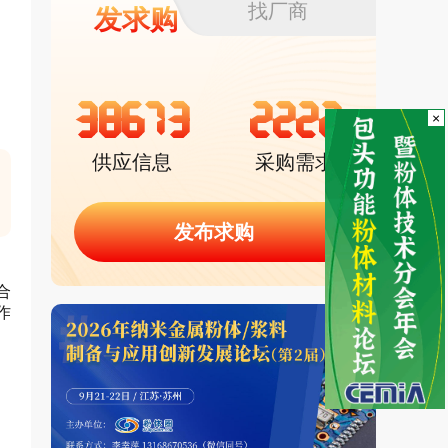
找厂商
发求购
38673
2222
×
供应信息
采购需求
发布求购
合
作