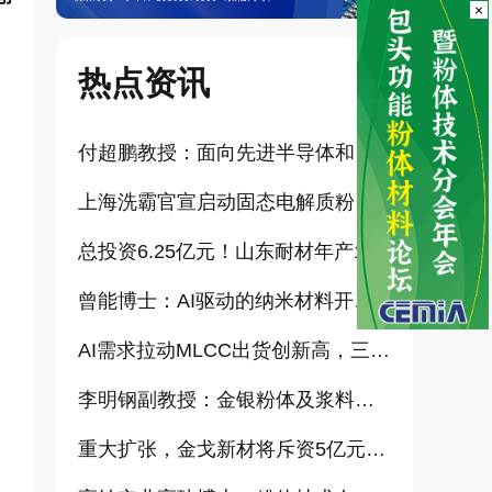
×
。
热点资讯
付超鹏教授：面向先进半导体和大健康产业的高纯超细氧化铝研发（报告）
上海洗霸官宣启动固态电解质粉体产业化项目
总投资6.25亿元！山东耐材年产15万吨高科技新材料项目正式开工
曾能博士：AI驱动的纳米材料开发新范式技术研究及基地建设（报告）
AI需求拉动MLCC出货创新高，三星、太阳诱电相继涨价
李明钢副教授：金银粉体及浆料增值化路径探讨（报告）
重大扩张，金戈新材将斥资5亿元打造“功能性粉体新材料智能制造基地”