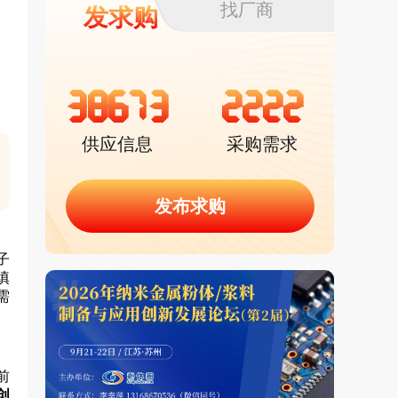
找厂商
发求购
38673
2222
供应信息
采购需求
发布求购
子
填
需
。
前
创