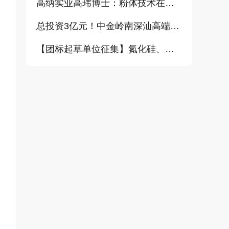
高纳实业高玮博士：粉体技术在电池材料工业中的进展与需求（报告）
总投资3亿元！中金岭南深汕高端金属复合材料扩产项目正式开工
【团标起草单位征集】氮化硅、金刚石、碳化铪、氧化铝等