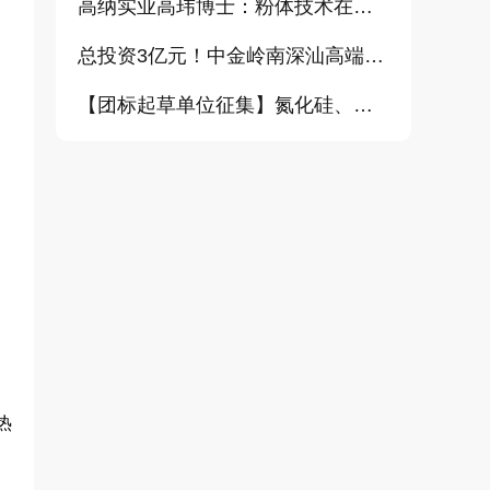
高纳实业高玮博士：粉体技术在电池材料工业中的进展与需求（报告）
总投资3亿元！中金岭南深汕高端金属复合材料扩产项目正式开工
【团标起草单位征集】氮化硅、金刚石、碳化铪、氧化铝等
热