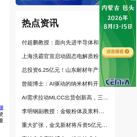
热点资讯
付超鹏教授：面向先进半导体和大健康产业的高纯超细氧化铝研发（报告）
上海洗霸官宣启动固态电解质粉体产业化项目
总投资6.25亿元！山东耐材年产15万吨高科技新材料项目正式开工
曾能博士：AI驱动的纳米材料开发新范式技术研究及基地建设（报告）
AI需求拉动MLCC出货创新高，三星、太阳诱电相继涨价
硼
李明钢副教授：金银粉体及浆料增值化路径探讨（报告）
硬
重
重大扩张，金戈新材将斥资5亿元打造“功能性粉体新材料智能制造基地”