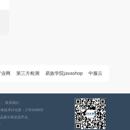
产业网
第三方检测
易族学院javashop
中服云
联系我们
技术讨论群：178334603
品展示和交流平台。
号