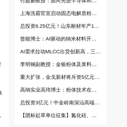
付超鹏教授：面向先进半导体和大健康产业的高纯超细氧化铝研发（报告）
上海洗霸官宣启动固态电解质粉体产业化项目
总投资6.25亿元！山东耐材年产15万吨高科技新材料项目正式开工
曾能博士：AI驱动的纳米材料开发新范式技术研究及基地建设（报告）
AI需求拉动MLCC出货创新高，三星、太阳诱电相继涨价
李明钢副教授：金银粉体及浆料增值化路径探讨（报告）
资
重大扩张，金戈新材将斥资5亿元打造“功能性粉体新材料智能制造基地”
。
高纳实业高玮博士：粉体技术在电池材料工业中的进展与需求（报告）
璃
总投资3亿元！中金岭南深汕高端金属复合材料扩产项目正式开工
【团标起草单位征集】氮化硅、金刚石、碳化铪、氧化铝等
，