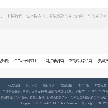
可，不得转载，也不得歪曲、篡改或复制本文内容，否则本公司
能制造
OFweek商城
中国振动筛网
环球破碎机网
炭黑
站点地图
关于我们
栏目导航
友情链接
法律声明
广告服务
，未经书面授权，所有页面内容不得以任何形式进行复制。客服QQ：2836457463 粉体
粉体圈专注为粉碎设备、粉体设备等厂家提供粉体技术、粉体会议等信息及粉体相关产
Copyright ©️2014-2024, All Rights Reserved
粤ICP备14070392