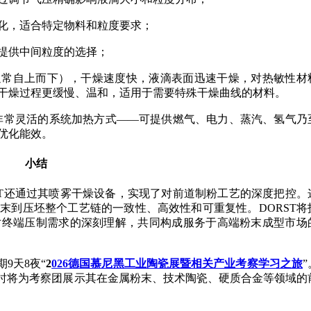
化，适合特定物料和粒度要求；
提供中间粒度的选择；
通常自上而下），干燥速度快，液滴表面迅速干燥，对热敏性材
干燥过程更缓慢、温和，适用于需要特殊干燥曲线的材料。
了非常灵活的系统加热方式——可提供燃气、电力、蒸汽、氢气乃
优化能效。
小结
ST还通过其喷雾干燥设备，实现了对前道制粉工艺的深度把控。
末到压坯整个工艺链的一致性、高效性和可重复性。DORST将
对终端压制需求的深刻理解，共同构成服务于高端粉末成型市场
期9天8夜“
2
026德国慕尼黑工业陶瓷展暨相关产业考察学习之旅
”
要一站，届时将为考察团展示其在金属粉末、技术陶瓷、硬质合金等领域的