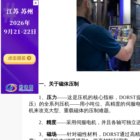
×
一、关于磁体压制
1、
压力
——这是压机的核心指标，DORST提供从
压）的全系列压机——用小吨位、高精度的伺服
机来攻克大型、重载磁体的压制难题。
2、
精度
——采用伺服电机，并且各轴可独立进
3、
磁场
——针对磁性材料，DORST通过