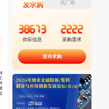
找厂商
发求购
38673
2222
供应信息
采购需求
发布求购
材
工
件
斯
近