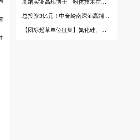
向
高纳实业高玮博士：粉体技术在电池材料工业中的进展与需求（报告）
总投资3亿元！中金岭南深汕高端金属复合材料扩产项目正式开工
置
【团标起草单位征集】氮化硅、金刚石、碳化铪、氧化铝等
并