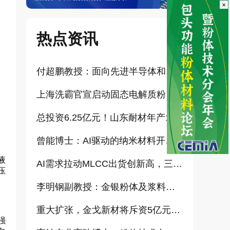
×
热点资讯
付超鹏教授：面向先进半导体和大健康产业的高纯超细氧化铝研发（报告）
上海洗霸官宣启动固态电解质粉体产业化项目
总投资6.25亿元！山东耐材年产15万吨高科技新材料项目正式开工
曾能博士：AI驱动的纳米材料开发新范式技术研究及基地建设（报告）
液
AI需求拉动MLCC出货创新高，三星、太阳诱电相继涨价
压
李明钢副教授：金银粉体及浆料增值化路径探讨（报告）
重大扩张，金戈新材将斥资5亿元打造“功能性粉体新材料智能制造基地”
强