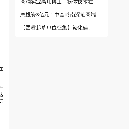
高纳实业高玮博士：粉体技术在电池材料工业中的进展与需求（报告）
总投资3亿元！中金岭南深汕高端金属复合材料扩产项目正式开工
【团标起草单位征集】氮化硅、金刚石、碳化铪、氧化铝等
在
广
达
抗