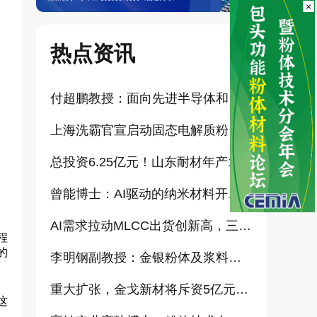
×
热点资讯
付超鹏教授：面向先进半导体和大健康产业的高纯超细氧化铝研发（报告）
上海洗霸官宣启动固态电解质粉体产业化项目
总投资6.25亿元！山东耐材年产15万吨高科技新材料项目正式开工
曾能博士：AI驱动的纳米材料开发新范式技术研究及基地建设（报告）
AI需求拉动MLCC出货创新高，三星、太阳诱电相继涨价
程
的
李明钢副教授：金银粉体及浆料增值化路径探讨（报告）
重大扩张，金戈新材将斥资5亿元打造“功能性粉体新材料智能制造基地”
这