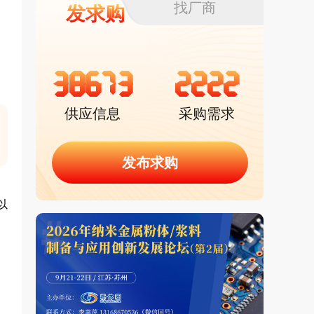
找厂商
发求购
38673
2222
供应信息
采购需求
发布求购
以