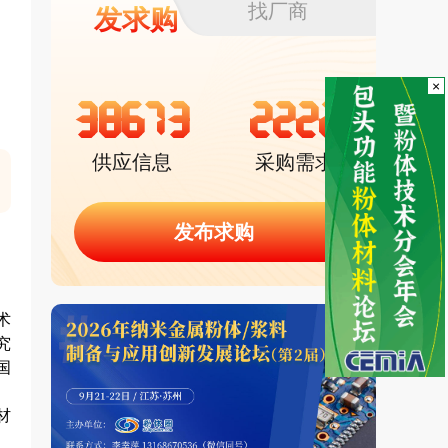
找厂商
发求购
×
38673
2222
供应信息
采购需求
发布求购
术
究
国
材