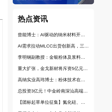
热点资讯
曾能博士：AI驱动的纳米材料开发新范式技术研究及基地建设（报告）
AI需求拉动MLCC出货创新高，三星、太阳诱电相继涨价
李明钢副教授：金银粉体及浆料增值化路径探讨（报告）
重大扩张，金戈新材将斥资5亿元打造“功能性粉体新材料智能制造基地”
高纳实业高玮博士：粉体技术在电池材料工业中的进展与需求（报告）
总投资3亿元！中金岭南深汕高端金属复合材料扩产项目正式开工
【团标起草单位征集】氮化硅、金刚石、碳化铪、氧化铝等