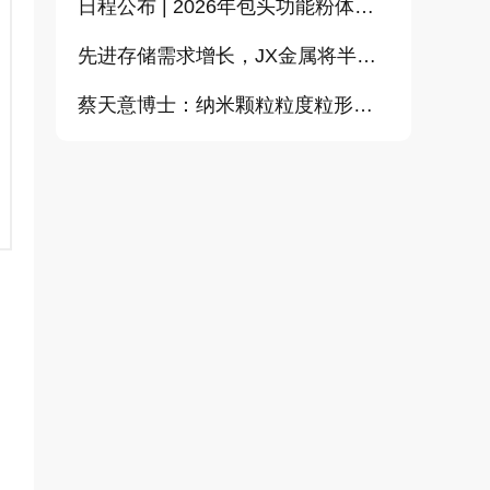
日程公布 | 2026年包头功能粉体论坛暨CEMIA粉体技术分会2026年会
先进存储需求增长，JX金属将半导体溅射靶材加工能力提升至约2倍
蔡天意博士：纳米颗粒粒度粒形定量测量（偏振图像动态光散射）新技术