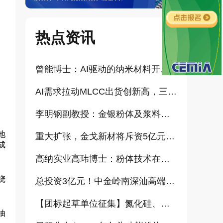
热点资讯
曾能博士：AI驱动的纳米材料开发新范式技术研究及基地建设（报告）
AI需求拉动MLCC出货创新高，三星、太阳诱电相继涨价
李明钢副教授：金银粉体及浆料增值化路径探讨（报告）
地
重大扩张，金戈新材将斥资5亿元打造“功能性粉体新材料智能制造基地”
成
高纳实业高玮博士：粉体技术在电池材料工业中的进展与需求（报告）
烧
总投资3亿元！中金岭南深汕高端金属复合材料扩产项目正式开工
【团标起草单位征集】氮化硅、金刚石、碳化铪、氧化铝等
抽