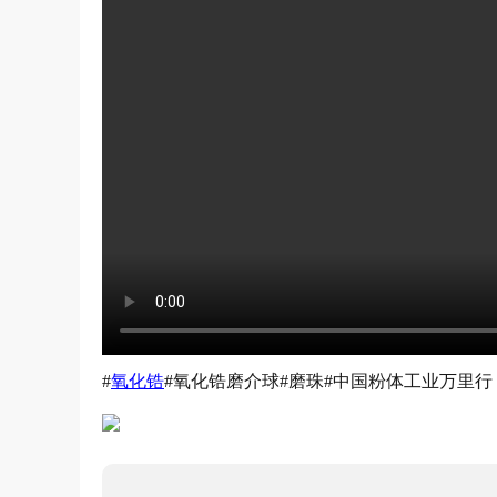
#
氧化锆
#氧化锆磨介球#磨珠#中国粉体工业万里行