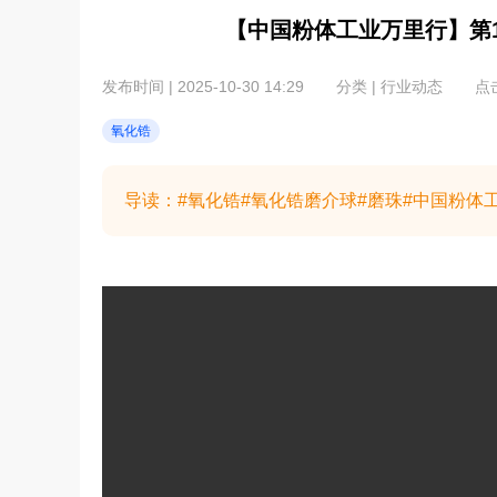
【中国粉体工业万里行】第
发布时间 | 2025-10-30 14:29
分类 | 行业动态
点击
氧化锆
导读：#氧化锆#氧化锆磨介球#磨珠#中国粉体