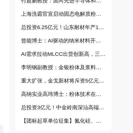
付超鹏教授：面向先进半导体和大健康产业的高纯超细氧化铝研发（报告）
上海洗霸官宣启动固态电解质粉体产业化项目
总投资6.25亿元！山东耐材年产15万吨高科技新材料项目正式开工
曾能博士：AI驱动的纳米材料开发新范式技术研究及基地建设（报告）
AI需求拉动MLCC出货创新高，三星、太阳诱电相继涨价
李明钢副教授：金银粉体及浆料增值化路径探讨（报告）
重大扩张，金戈新材将斥资5亿元打造“功能性粉体新材料智能制造基地”
高纳实业高玮博士：粉体技术在电池材料工业中的进展与需求（报告）
总投资3亿元！中金岭南深汕高端金属复合材料扩产项目正式开工
【团标起草单位征集】氮化硅、金刚石、碳化铪、氧化铝等