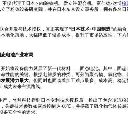
不仅代理了日本NMI除铁机、爱立许混合机、富仁德·达博
粉
合成立了粉体设备研究院，并在日本东京设立事务所，拥有多名日
联合开发与技术授权，真正实现了
“
日本技术+中国制造
”
的融合
然本地化落地，大幅降低了设备成本，提升了市场适应性，下方
固态电池产业布局
技开始将设备能力延展至新一代材料——固态电池。其中，固态
寿命性能的关键。根据电解质的种类，可分为聚合物、氧化物、
物发展潜力最大
。但同时也面临着加工难点最多、成本高、稳定
计成为未来主流路线。
生产，兮然科技得到日本专利技术授权后，推出了包含冷冻粉
，关键技术参数如露点控制达-60℃，并搭载了硫化物气体传感
设备安全性的追求。