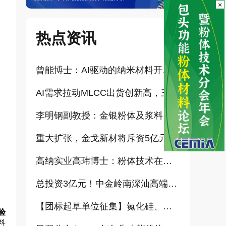
×
热点资讯
曾能博士：AI驱动的纳米材料开发新范式技术研究及基地建设（报告）
AI需求拉动MLCC出货创新高，三星、太阳诱电相继涨价
李明钢副教授：金银粉体及浆料增值化路径探讨（报告）
重大扩张，金戈新材将斥资5亿元打造“功能性粉体新材料智能制造基地”
高纳实业高玮博士：粉体技术在电池材料工业中的进展与需求（报告）
总投资3亿元！中金岭南深汕高端金属复合材料扩产项目正式开工
【团标起草单位征集】氮化硅、金刚石、碳化铪、氧化铝等
验
料