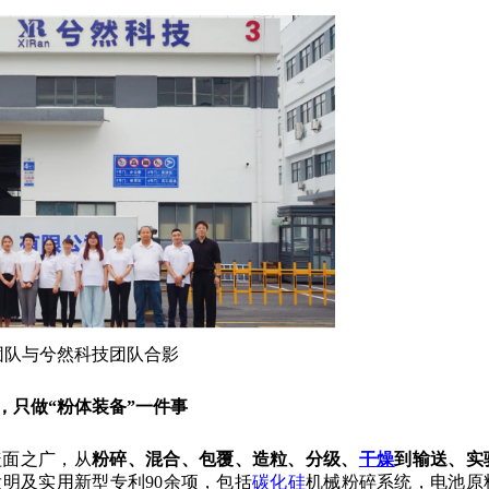
团队与兮然科技团队合影
，只做“粉体装备”一件事
盖面之广，从
粉碎、混合、包覆、造粒、分级、
干燥
到输送、实
明及实用新型专利90余项，包括
碳化硅
机械粉碎系统，电池原