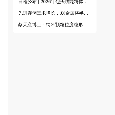
日程公布 | 2026年包头功能粉体论坛暨CEMIA粉体技术分会2026年会
先进存储需求增长，JX金属将半导体溅射靶材加工能力提升至约2倍
蔡天意博士：纳米颗粒粒度粒形定量测量（偏振图像动态光散射）新技术