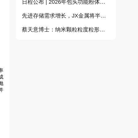
日程公布 | 2026年包头功能粉体论坛暨CEMIA粉体技术分会2026年会
先进存储需求增长，JX金属将半导体溅射靶材加工能力提升至约2倍
蔡天意博士：纳米颗粒粒度粒形定量测量（偏振图像动态光散射）新技术
率
成
抛
并