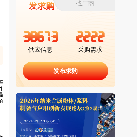
找厂商
发求购
38673
2222
供应信息
采购需求
发布求购
整
作
晶
响
无