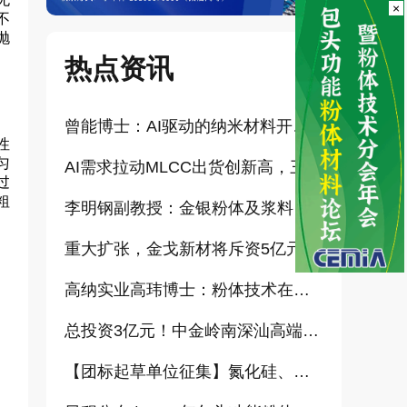
×
不
抛
热点资讯
曾能博士：AI驱动的纳米材料开发新范式技术研究及基地建设（报告）
性
匀
AI需求拉动MLCC出货创新高，三星、太阳诱电相继涨价
过
粗
李明钢副教授：金银粉体及浆料增值化路径探讨（报告）
重大扩张，金戈新材将斥资5亿元打造“功能性粉体新材料智能制造基地”
高纳实业高玮博士：粉体技术在电池材料工业中的进展与需求（报告）
总投资3亿元！中金岭南深汕高端金属复合材料扩产项目正式开工
【团标起草单位征集】氮化硅、金刚石、碳化铪、氧化铝等