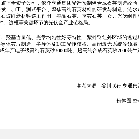
集团旗下全资子公司，依托亨通集团光纤预制棒合成石英制造经验
研发、加工、测试平台，聚焦高纯石英材料的研发与制造。涟水
巨石玻纤新材料链主作用，睿晶石英、亨芯石英、众力光伏组件
件、边框等关键环节的光伏全产业链格局。
高、羟基含量低、光学均匀性好等特性，紫外到红外区域的透过
导体芯片制造、半导体及LCD光掩模板、高能激光系统等领域
产电子级高纯石英砂30000吨、超高纯合成石英砂2000吨生
参考来源：谷川联行 亨通集
粉体圈 整