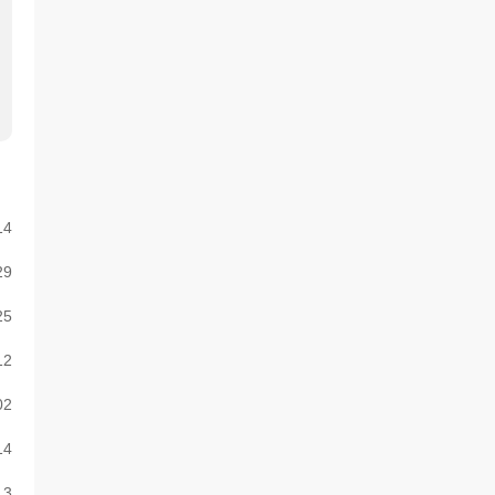
14
29
25
12
02
14
13