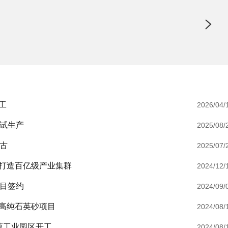
工
2026/04/
目试生产
2025/08/
古
2025/07/
打造百亿级产业集群
2024/12/
项目签约
2024/09/
高纯石英砂项目
2024/08/
蕴工业园区开工
2024/08/