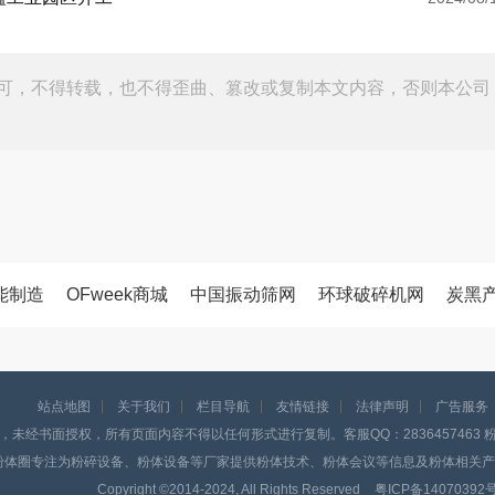
可，不得转载，也不得歪曲、篡改或复制本文内容，否则本公司
能制造
OFweek商城
中国振动筛网
环球破碎机网
炭黑
站点地图
关于我们
栏目导航
友情链接
法律声明
广告服务
，未经书面授权，所有页面内容不得以任何形式进行复制。客服QQ：2836457463 粉体
粉体圈专注为粉碎设备、粉体设备等厂家提供粉体技术、粉体会议等信息及粉体相关产
Copyright ©️2014-2024, All Rights Reserved
粤ICP备14070392