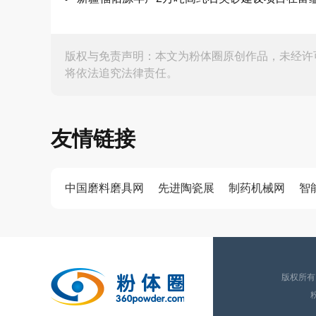
版权与免责声明：本文为粉体圈原创作品，未经许
将依法追究法律责任。
友情链接
中国磨料磨具网
先进陶瓷展
制药机械网
智
版权所有