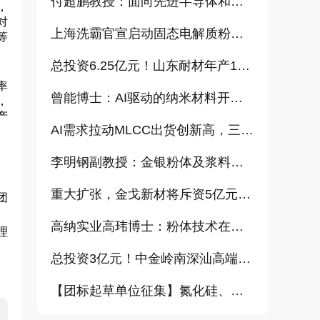
付超鹏教授：面向先进半导体和大健康产业的高纯超细氧化铝研发（报告）
，
对
上海洗霸官宣启动固态电解质粉体产业化项目
等
总投资6.25亿元！山东耐材年产15万吨高科技新材料项目正式开工
率
曾能博士：AI驱动的纳米材料开发新范式技术研究及基地建设（报告）
，
产
AI需求拉动MLCC出货创新高，三星、太阳诱电相继涨价
李明钢副教授：金银粉体及浆料增值化路径探讨（报告）
重大扩张，金戈新材将斥资5亿元打造“功能性粉体新材料智能制造基地”
团
高纳实业高玮博士：粉体技术在电池材料工业中的进展与需求（报告）
理
总投资3亿元！中金岭南深汕高端金属复合材料扩产项目正式开工
【团标起草单位征集】氮化硅、金刚石、碳化铪、氧化铝等