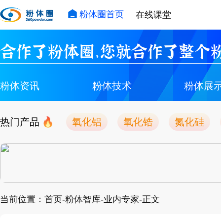
粉体圈首页
在线课堂
合作了粉体圈，您就合作了整个粉
粉体资讯
粉体技术
粉体展
热门产品
氧化铝
氧化锆
氮化硅
当前位置：首页-粉体智库-业内专家-正文