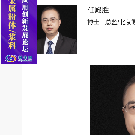
任殿胜
博士、总监/北京