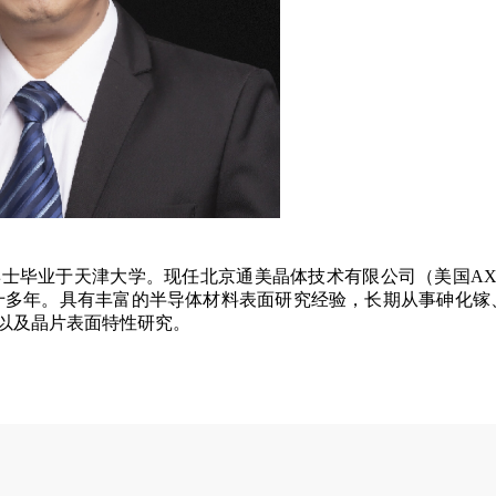
士毕业于天津大学。现任北京通美晶体技术有限公司（美国AX
二十多年。具有丰富的半导体材料表面研究经验，长期从事砷化镓
以及晶片表面特性研究。