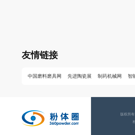
友情链接
中国磨料磨具网
先进陶瓷展
制药机械网
智
版权所有