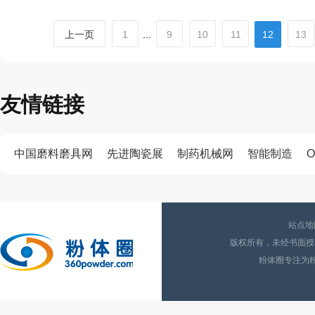
上一页
1
...
9
10
11
12
13
友情链接
中国磨料磨具网
先进陶瓷展
制药机械网
智能制造
O
站点地
版权所有，未经书面授权
粉体圈专注为