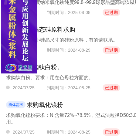
公司生产高纯度纳米氧化铁纯度99.8~99.9球形晶型高端软磁用
2024/08/03
到期时间：2025-08-08
已过期
非晶态硅原料求购
粉体需求
寻求非晶态或小硅晶尺寸的硅粉原料，有的请联系。
2024/07/30
到期时间：2024-08-29
已过期
求购钛白粉。
粉体需求
求购钛白粉。要求：用在色母粒方面的。
2024/07/25
到期时间：2024-08-25
已过期
求购氧化镍粉
粉体需求
求购氧化镍粉要求：Ni含量72%~78.5%，湿式法粒径D50:3
用。
2024/07/25
到期时间：2024-08-25
已过期