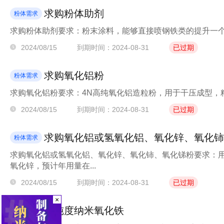
求购粉体助剂
粉体需求
求购粉体助剂要求：粉末涂料，能够直接喷钢铁类的提升一
2024/08/15
到期时间：2024-08-31
已过期
求购氧化铝粉
粉体需求
求购氧化铝粉要求：4N高纯氧化铝造粒粉，用于干压成型，粒
2024/08/15
到期时间：2024-08-31
已过期
求购氧化铝或氢氧化铝、氧化锌、氧化铈
粉体需求
求购氧化铝或氢氧化铝、氧化锌、氧化铈、氧化锑粉要求：
氧化锌，预计年用量在...
2024/08/15
到期时间：2024-08-31
已过期
×
高纯度纳米氧化铁
粉体需求