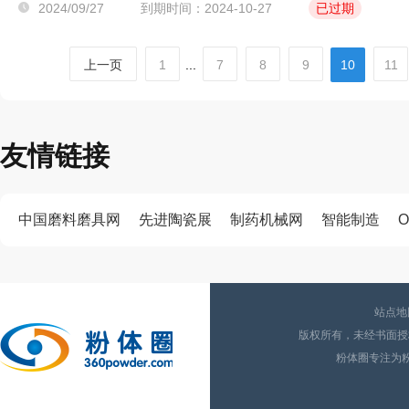
2024/09/27
到期时间：2024-10-27
已过期
上一页
1
...
7
8
9
10
11
友情链接
中国磨料磨具网
先进陶瓷展
制药机械网
智能制造
O
站点地
版权所有，未经书面授权
粉体圈专注为