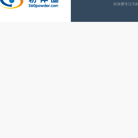
粉体圈专注为