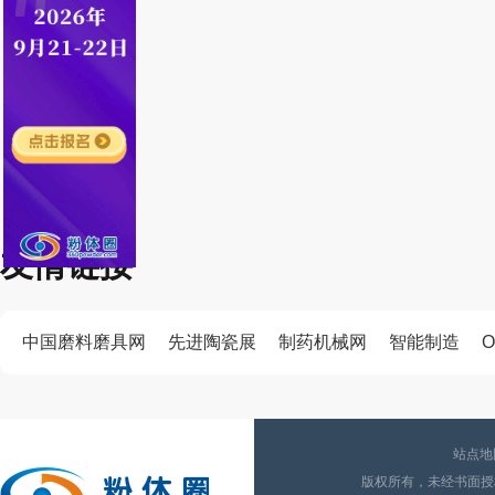
友情链接
中国磨料磨具网
先进陶瓷展
制药机械网
智能制造
O
站点地
版权所有，未经书面授权