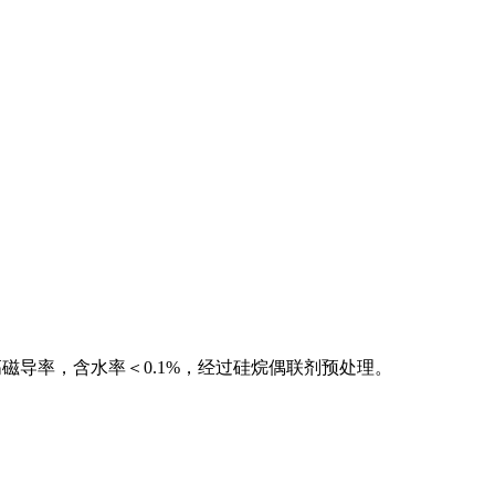
。
米，高磁导率，含水率＜0.1%，经过硅烷偶联剂预处理。