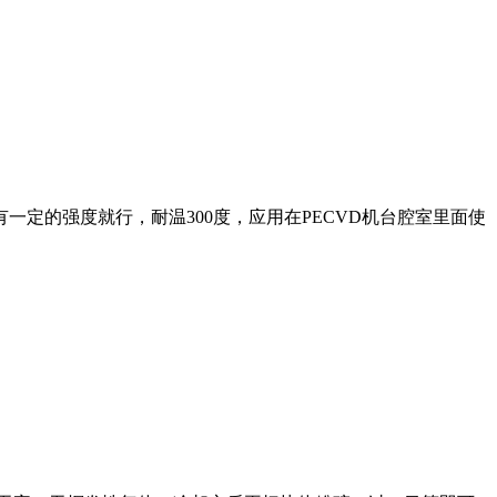
，有一定的强度就行，耐温300度，应用在PECVD机台腔室里面使