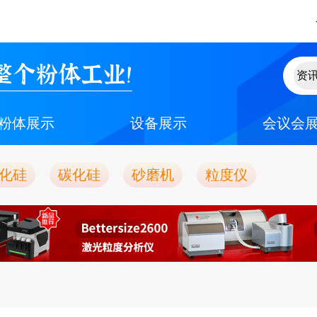
整个粉体工业！
粉体展示
设备展示
会议会
化硅
碳化硅
砂磨机
粒度仪