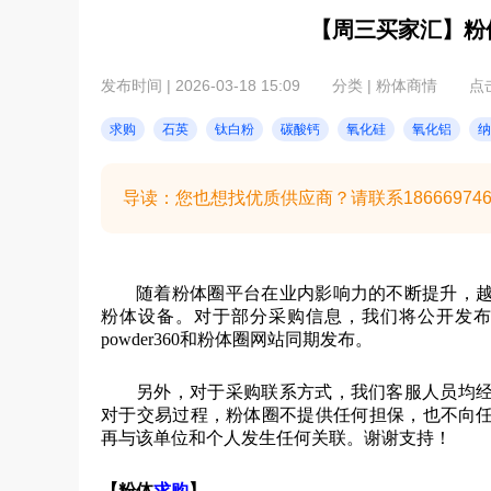
【周三买家汇】粉
发布时间 | 2026-03-18 15:09
分类 | 粉体商情
点击
求购
石英
钛白粉
碳酸钙
氧化硅
氧化铝
纳
导读：您也想找优质供应商？请联系1866697461
随着粉体圈平台在业内影响力的不断提升，
粉体设备。对于部分采购信息，我们将公开发
powder360和粉体圈网站同期发布。
另外，对于采购联系方式，我们客服人员均
对于交易过程，粉体圈不提供任何担保，也不向
再与该单位和个人发生任何关联。谢谢支持！
【粉体
求购
】