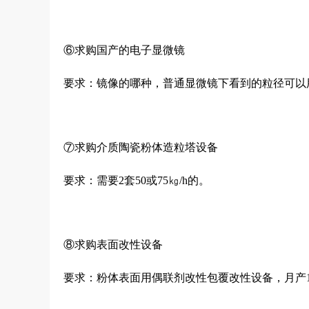
⑥求购国产的电子显微镜
要求：镜像的哪种，普通显微镜下看到的粒径可以
⑦求购介质陶瓷粉体造粒塔设备
要求：需要2套50或75㎏/h的。
⑧求购表面改性设备
要求：粉体表面用偶联剂改性包覆改性设备，月产100