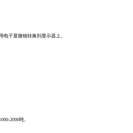
用电子显微镜转换到显示器上。
0-2000吨。