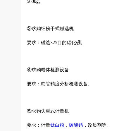
500kg。
③求购细粉干式磁选机
要求：磁选325目的碳化硼。
④求购粉体检测设备
要求：筛管精度分析检测设备。
⑤求购失重式计量机
要求：计量
钛白粉
，
碳酸钙
，改质剂等。