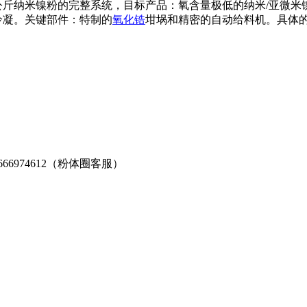
公斤纳米镍粉的完整系统，目标产品：氧含量极低的纳米/亚微米
体冷凝。关键部件：特制的
氧化锆
坩埚和精密的自动给料机。具体
6974612（粉体圈客服）