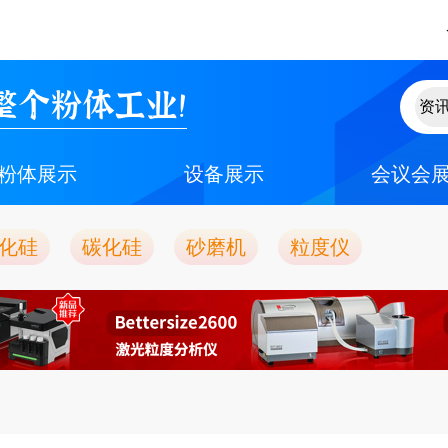
整个粉体工业！
粉体展示
设备展示
会议会
化硅
碳化硅
砂磨机
粒度仪