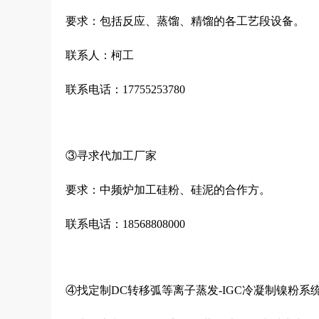
要求：包括反应、蒸馏、精馏的各工艺段设备。
联系人：柯工
联系电话：17755253780
③寻求代加工厂家
要求：中频炉加工硅粉、硅泥的合作方。
联系电话：18568808000
④找定制
DC转移弧等离子蒸发-IGC冷凝制镍粉系