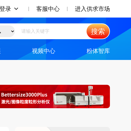
登录
客服中心
进入供求市场
搜索
展
视频中心
粉体智库