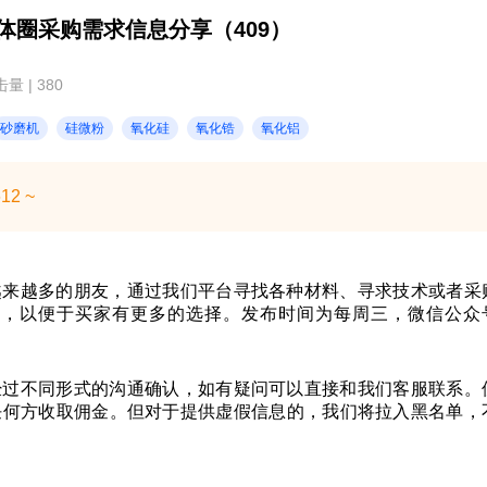
体圈采购需求信息分享（409）
量 | 380
砂磨机
硅微粉
氧化硅
氧化锆
氧化铝
2 ~
越来越多的朋友，通过我们平台寻找各种材料、寻求技术或者采
布，以便于买家有更多的选择。发布时间为每周三，微信公众
经过不同形式的沟通确认，如有疑问可以直接和我们客服联系。
任何方收取佣金。但对于提供虚假信息的，我们将拉入黑名单，