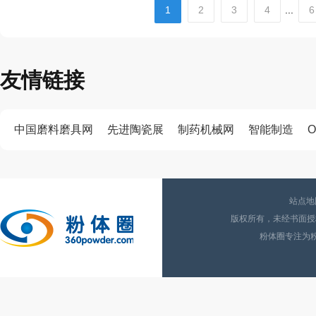
1
2
3
4
...
6
友情链接
中国磨料磨具网
先进陶瓷展
制药机械网
智能制造
O
站点地
版权所有，未经书面授权
粉体圈专注为