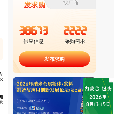
找厂商
发求购
38673
2222
供应信息
采购需求
发布求购
方
23
×
颗
术