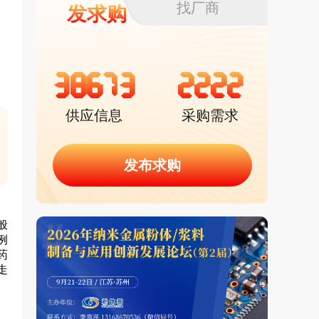
找厂商
发求购
38673
2222
供应信息
采购需求
发布求购
般
例
药
走