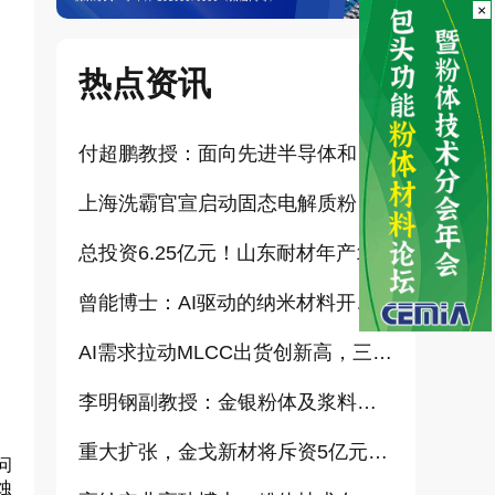
×
热点资讯
付超鹏教授：面向先进半导体和大健康产业的高纯超细氧化铝研发（报告）
上海洗霸官宣启动固态电解质粉体产业化项目
总投资6.25亿元！山东耐材年产15万吨高科技新材料项目正式开工
曾能博士：AI驱动的纳米材料开发新范式技术研究及基地建设（报告）
AI需求拉动MLCC出货创新高，三星、太阳诱电相继涨价
李明钢副教授：金银粉体及浆料增值化路径探讨（报告）
重大扩张，金戈新材将斥资5亿元打造“功能性粉体新材料智能制造基地”
问
蚀