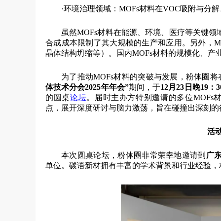
·环境治理领域：MOFs材料在VOC吸附与
虽然MOFs材料在能源、环境、医疗等关键
合成成本限制了其大规模的生产和应用。另外，MO
晶体结构坍缩等）。国内MOFs材料的规模化、产
为了推动MOFs材料的突破与发展，粉体圈将
体技术分会2025年年会”
期间，于
12月23日晚19：30
的
圆桌
论坛
。届时主办方特别邀请的多位MOFs
点，展开深度研讨与脑力激荡，旨在碰撞出深刻的
活
本次圆桌论坛，粉体圈非常荣幸地邀请到
广
单位。碳语新材拥有丰富的学术背景和行业经验，