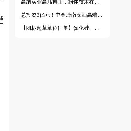
高纳实业高玮博士：粉体技术在电池材料工业中的进展与需求（报告）
总投资3亿元！中金岭南深汕高端金属复合材料扩产项目正式开工
辅
生
【团标起草单位征集】氮化硅、金刚石、碳化铪、氧化铝等