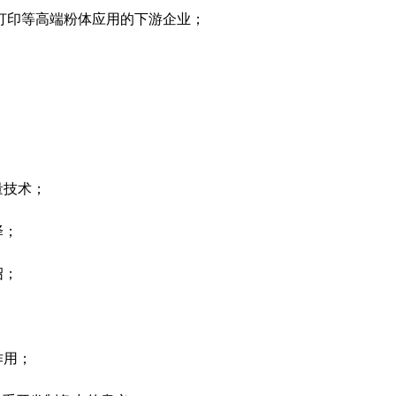
D打印等高端粉体应用的下游企业；
量技术；
择；
绍；
作用；