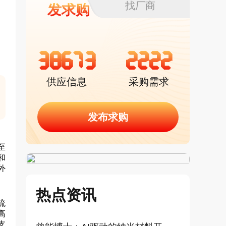
找厂商
发求购
38673
2222
供应信息
采购需求
发布求购
至
和
外
热点资讯
流
高
支