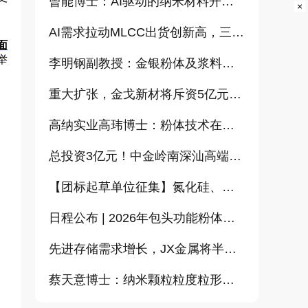
曾能博士：AI驱动的纳米材料开发新范式技术研究及基地建设（报告）
×
AI需求拉动MLCC出货创新高，三星、太阳诱电相继涨价
面
举
李明钢副教授：金银粉体及浆料增值化路径探讨（报告）
重大扩张，金戈新材将斥资5亿元打造“功能性粉体新材料智能制造基地”
高纳实业高玮博士：粉体技术在电池材料工业中的进展与需求（报告）
总投资3亿元！中金岭南深汕高端金属复合材料扩产项目正式开工
【团标起草单位征集】氮化硅、金刚石、碳化铪、氧化铝等
日程公布 | 2026年包头功能粉体论坛暨CEMIA粉体技术分会2026年会
先进存储需求增长，JX金属将半导体溅射靶材加工能力提升至约2倍
蔡天意博士：纳米颗粒粒度粒形定量测量（偏振图像动态光散射）新技术