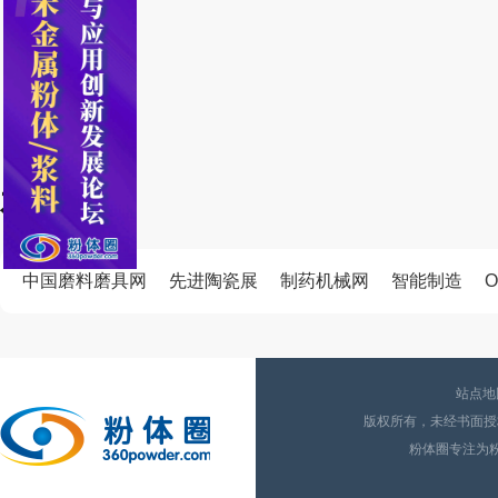
友情链接
中国磨料磨具网
先进陶瓷展
制药机械网
智能制造
O
站点地
版权所有，未经书面授权
粉体圈专注为