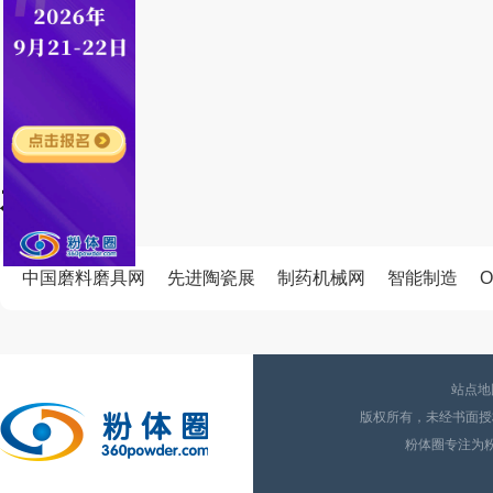
友情链接
中国磨料磨具网
先进陶瓷展
制药机械网
智能制造
O
站点地
版权所有，未经书面授权
粉体圈专注为