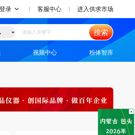
登录
客服中心
进入供求市场
搜索
展
视频中心
粉体智库
×