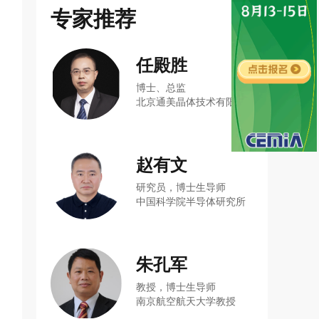
专家推荐
任殿胜
博士、总监
北京通美晶体技术有限公司
赵有文
研究员，博士生导师
中国科学院半导体研究所
朱孔军
教授，博士生导师
南京航空航天大学教授