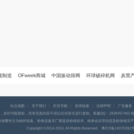
能制造
OFweek商城
中国振动筛网
环球破碎机网
炭黑
站点地图
关于我们
栏目导航
友情链接
法律声明
广告服务
，未经书面授权，所有页面内容不得以任何形式进行复制。客服QQ：2836457463 粉体
粉体圈专注为粉碎设备、粉体设备等厂家提供粉体技术、粉体会议等信息及粉体相关产
Copyright ©️2014-2024, All Rights Reserved
粤ICP备14070392