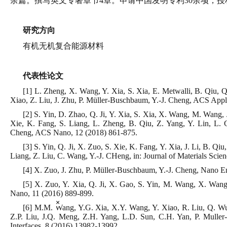
余篇。撰写英文专著章节4章。申请中国发明专利30余项，授
研究方向
有机无机复合能源材料
代表性论文
[1] L. Zheng, X. Wang, Y. Xia, S. Xia, E. Metwalli, B. Qiu, Q
Xiao, Z. Liu, J. Zhu, P. Müller-Buschbaum, Y.-J. Cheng, ACS Appli
[2] S. Yin, D. Zhao, Q. Ji, Y. Xia, S. Xia, X. Wang, M. Wang,
Xie, K. Fang, S. Liang, L. Zheng, B. Qiu, Z. Yang, Y. Lin, L. 
Cheng, ACS Nano, 12 (2018) 861-875.
[3] S. Yin, Q. Ji, X. Zuo, S. Xie, K. Fang, Y. Xia, J. Li, B. Q
Liang, Z. Liu, C. Wang, Y.-J. CHeng, in: Journal of Materials Sci
[4] X. Zuo, J. Zhu, P. Müller-Buschbaum, Y.-J. Cheng, Nano E
[5] X. Zuo, Y. Xia, Q. Ji, X. Gao, S. Yin, M. Wang, X. Wang
Nano, 11 (2016) 889-899.
×
[6] M.M. Wang, Y.G. Xia, X.Y. Wang, Y. Xiao, R. Liu, Q. Wu,
Z.P. Liu, J.Q. Meng, Z.H. Yang, L.D. Sun, C.H. Yan, P. Mulle
Interfaces, 8 (2016) 13982-13992.