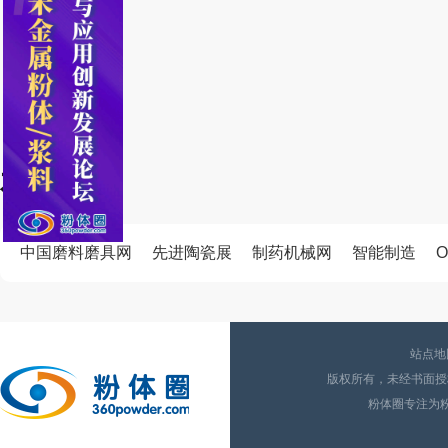
友情链接
中国磨料磨具网
先进陶瓷展
制药机械网
智能制造
O
站点地
版权所有，未经书面授权
粉体圈专注为