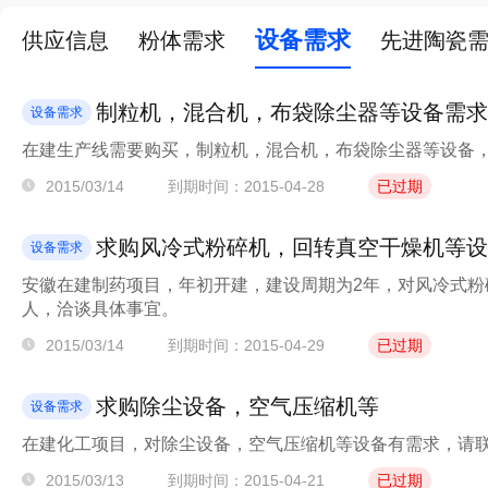
设备需求
供应信息
粉体需求
先进陶瓷
制粒机，混合机，布袋除尘器等设备需求
设备需求
在建生产线需要购买，制粒机，混合机，布袋除尘器等设备
2015/03/14
到期时间：2015-04-28
已过期
求购风冷式粉碎机，回转真空干燥机等设
设备需求
安徽在建制药项目，年初开建，建设周期为2年，对风冷式
人，洽谈具体事宜。
2015/03/14
到期时间：2015-04-29
已过期
求购除尘设备，空气压缩机等
设备需求
在建化工项目，对除尘设备，空气压缩机等设备有需求，请
2015/03/13
到期时间：2015-04-21
已过期