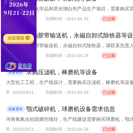
湖北绝缘电子化学品和荧光增白剂产品生产项目，需要购买
2015/03/12
到期时间：2015-04-30
已过期
求购胶带输送机，永磁自卸式除铁器等设
设备需求
在建项目需要胶带输送机，永磁自卸式除铁器，请联系负责
2015/03/11
到期时间：2015-04-29
已过期
求购压滤机，棒磨机等设备
设备需求
大型化工工程，生产线设计，需要购买压滤机，棒磨机等设备
2015/03/11
到期时间：2015-04-29
已过期
颚式破碎机，球磨机设备需求信息
设备需求
河南氢氧化铝阻燃剂项目，生产线建设需要购买球磨机，颚
2015/03/11
到期时间：2015-04-28
已过期