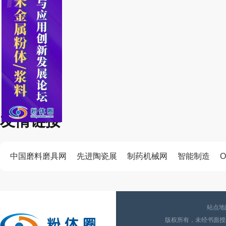
友情链接
中国磨料磨具网
先进陶瓷展
制药机械网
智能制造
O
站点地
版权所有，未经书面授权