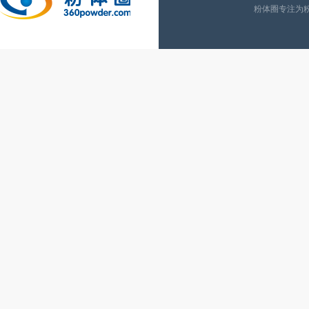
粉体圈专注为